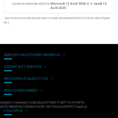
Livraison estimée entre le
Mercredi 12 Août 2026
et le
Jeudi 13
*
Août 2026
*
pour toute commande passée avec un moyen de paiement direct (Carte de crédit, Paypal,
etc.)
ABRASIFS HAUTES PERFORMANCES
GARANTIE ET SERVICES
MENTIONS LÉGALES ET CGV
NOS COORDONNÉES
widgets.rr.skeepers.io/product/b19a861f-a877-e134-4974-
ab757488d04e/c380be76-b381-467d-b26a-6849f977aae0.js
FOLLOW US