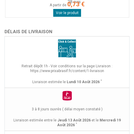
28
avis
0,73 €
A partir de
Voir le produit
DÉLAIS DE LIVRAISON
Retrait dépôt 1h - Voir conditions sur la page Livraison :
https://www.prixabrasif.fr/content/1-livraison
*
Livraison estimée le
Lundi 10 Août 2026
3 à 8 jours ouvrés ( délai moyen constaté )
Livraison estimée entre le
Jeudi 13 Août 2026
et le
Mercredi 19
*
Août 2026