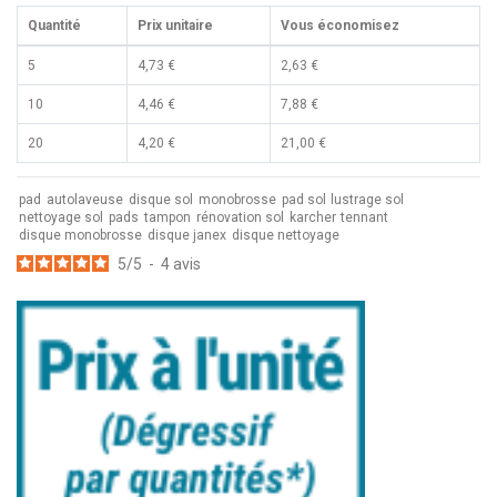
Quantité
Prix unitaire
Vous économisez
5
4,73 €
2,63 €
10
4,46 €
7,88 €
20
4,20 €
21,00 €
pad
autolaveuse
disque sol
monobrosse
pad sol
lustrage sol
nettoyage sol
pads
tampon
rénovation sol
karcher
tennant
disque monobrosse
disque janex
disque nettoyage
5
/
5
-
4
avis