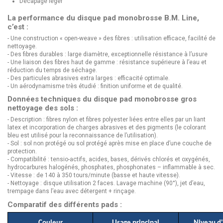
Décapage léger
La performance du disque pad monobrosse B.M. Line,
c’est :
- Une construction « open-weave » des fibres : utilisation efficace, facilité de
nettoyage.
- Des fibres durables : large diamètre, exceptionnelle résistance à l’usure
- Une liaison des fibres haut de gamme : résistance supérieure à l’eau et
réduction du temps de séchage.
- Des particules abrasives extra larges : efficacité optimale.
- Un aérodynamisme très étudié : finition uniforme et de qualité.
Données techniques du disque pad monobrosse gros
nettoyage des sols :
- Description : fibres nylon et fibres polyester liées entre elles par un liant
latex et incorporation de charges abrasives et des pigments (le colorant
bleu est utilisé pour la reconnaissance de l’utilisation).
- Sol : sol non protégé ou sol protégé après mise en place d’une couche de
protection.
- Compatibilité : tensio-actifs, acides, bases, dérivés chlorés et oxygénés,
hydrocarbures halogénés, phosphates, phosphonates – inflammable à sec.
- Vitesse : de 140 à 350 tours/minute (basse et haute vitesse).
- Nettoyage : disque utilisation 2 faces. Lavage machine (90°), jet d’eau,
trempage dans l’eau avec détergent + rinçage.
Comparatif des différents pads :