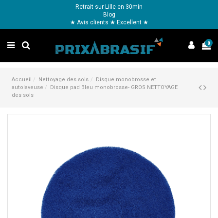
Retrait sur Lille en 30min
Blog
★ Avis clients ★ Excellent ★
0
Accueil
Nettoyage des sols
Disque monobrosse et
autolaveuse
Disque pad Bleu monobrosse- GROS NETTOYAGE
des sols