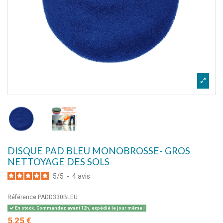
DISQUE PAD BLEU MONOBROSSE- GROS
NETTOYAGE DES SOLS
5
/
5
-
4
avis
Référence
PADD330BLEU
En stock. Commandez avant 12h, expédié le jour même !
5,25 €