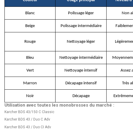
Couleur
Usage principal
Niveau d'
Blanc
Polissage léger
Non ab
Beige
Polissage intermédiaire
Faiblemen
Rouge
Nettoyage léger
Légèremen
Bleu
Nettoyage intermédiaire
Moyenneme
Vert
Nettoyage intensif
Assez a
Marron
Décapage intensif
Très a
Noir
Décapage
Extrêmemen
Utilisation avec toutes les monobrosses du marché :
Karcher BDS 43/150 C Classic
Karcher BDS 43 / Duo C Adv
Karcher BDS 43 / Duo CI Adv