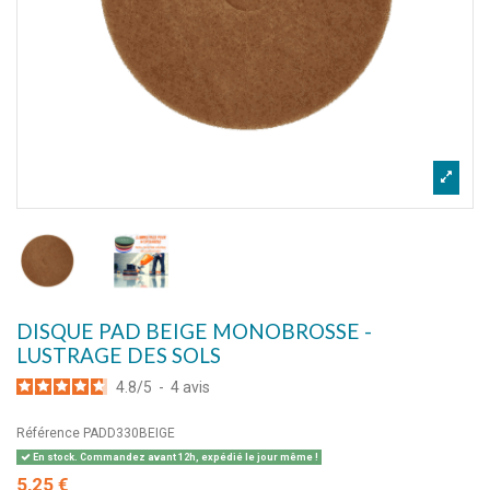
DISQUE PAD BEIGE MONOBROSSE -
LUSTRAGE DES SOLS
4.8
/
5
-
4
avis
Référence
PADD330BEIGE
En stock. Commandez avant 12h, expédié le jour même !
5,25 €