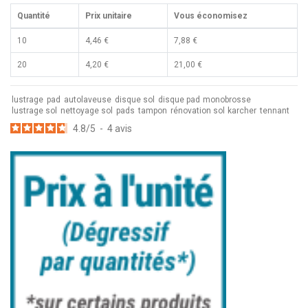
Quantité
Prix unitaire
Vous économisez
10
4,46 €
7,88 €
20
4,20 €
21,00 €
lustrage
pad
autolaveuse
disque sol
disque pad
monobrosse
lustrage sol
nettoyage sol
pads
tampon
rénovation sol
karcher
tennant
4.8
/
5
-
4
avis