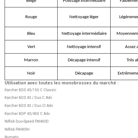
Beige
Polissage intermédiaire
Faiblemen
Rouge
Nettoyage léger
Légèremen
Bleu
Nettoyage intermédiaire
Moyenneme
Vert
Nettoyage intensif
Assez a
Marron
Décapage intensif
Très a
Noir
Décapage
Extrêmemen
Utilisation avec toutes les monobrosses du marché :
Karcher BDS 43/150 C Classic
Karcher BDS 43 / Duo C Adv
Karcher BDS 43 / Duo CI Adv
Karcher BDP 43/450 C Adv
Nilfisk Duo-Speed FM400D
Nilfisk FM400H
Numatic