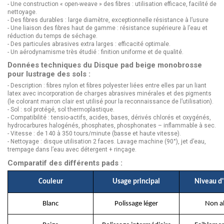
- Une construction « open-weave » des fibres : utilisation efficace, facilité de
nettoyage.
- Des fibres durables : large diamètre, exceptionnelle résistance à l’usure
- Une liaison des fibres haut de gamme : résistance supérieure à l’eau et
réduction du temps de séchage.
- Des particules abrasives extra larges : efficacité optimale.
- Un aérodynamisme très étudié : finition uniforme et de qualité.
Données techniques du Disque pad beige monobrosse
pour lustrage des sols :
- Description : fibres nylon et fibres polyester liées entre elles par un liant
latex avec incorporation de charges abrasives minérales et des pigments
(le colorant marron clair est utilisé pour la reconnaissance de l’utilisation).
- Sol : sol protégé, sol thermoplastique.
- Compatibilité : tensio-actifs, acides, bases, dérivés chlorés et oxygénés,
hydrocarbures halogénés, phosphates, phosphonates – inflammable à sec.
- Vitesse : de 140 à 350 tours/minute (basse et haute vitesse).
- Nettoyage : disque utilisation 2 faces. Lavage machine (90°), jet d’eau,
trempage dans l’eau avec détergent + rinçage.
Comparatif des différents pads :
Couleur
Usage principal
Niveau d'
Blanc
Polissage léger
Non ab