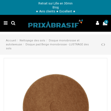
Retrait sur Lille en 30min
Blog
★ Avis clients ★ Excellent ★
0
Accueil
Nettoyage des sols
Disque monobrosse et
autolaveuse
Disque pad Beige monobrosse - LUSTRAGE des
sols