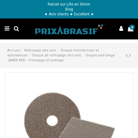
Retrait sur Lille en 30min
Blog
★ Avis clients ★ Excellent ★
0
Accueil
Nettoyage des sols
Disque monobrosse et
autolaveuse
Disque de nettoyage des sols
Disque pad beige
JANEX M31 - Polissage et lustrage