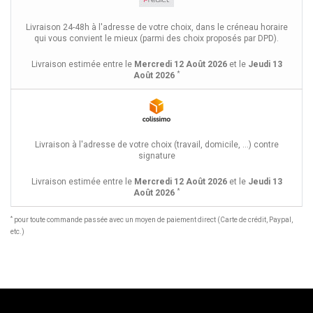
Livraison 24-48h à l'adresse de votre choix, dans le créneau horaire
qui vous convient le mieux (parmi des choix proposés par DPD).
Livraison estimée entre le
Mercredi 12 Août 2026
et le
Jeudi 13
*
Août 2026
Livraison à l'adresse de votre choix (travail, domicile, ...) contre
signature
Livraison estimée entre le
Mercredi 12 Août 2026
et le
Jeudi 13
*
Août 2026
*
pour toute commande passée avec un moyen de paiement direct (Carte de crédit, Paypal,
etc.)