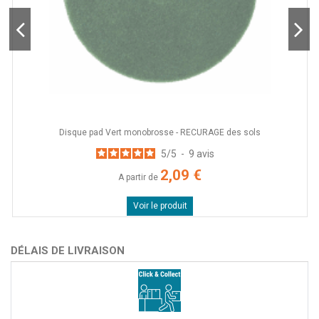
Disque pad Vert monobrosse - RECURAGE des sols
5
/
5
-
9
avis
2,09 €
A partir de
Voir le produit
DÉLAIS DE LIVRAISON