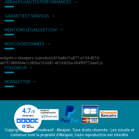
ABRASIFS HAUTES PERFORMANCES
GARANTIE ET SERVICES
MENTIONS LÉGALES ET CGV
NOS COORDONNÉES
widgets.rr.skeepers.io/product/b19a861f-a877-e134-4974-
ab757488d04e/c380be76-b381-467d-b26a-6849f977aae0.js
FOLLOW US
NEWSLETTER
Copyright © 2026 Prixabrasif - Abrapon. Tous droits réservés - Les visuels et
contenus sont la propriété d'Abrapon, toute reproduction est interdite.