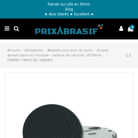
Retrait sur Lille en 30min
Blog
★ Avis clients ★ Excellent ★
0
Accueil
Utilisations
Abrasifs pour polir du verre
Disque
abrasif nylon sur mousse - carbure de silicium - Ø125mm -
FINENET FN915 VEL HERMES