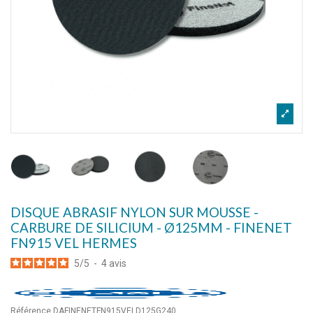
DISQUE ABRASIF NYLON SUR MOUSSE -
CARBURE DE SILICIUM - Ø125MM - FINENET
FN915 VEL HERMES
5
/
5
-
4
avis
Référence
DAFINENETFN915VELD125G240