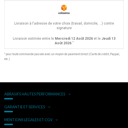
Livraison à l'adresse de votre choix (travail, domicile, ...) contre
signature
Livraison estimée entre le
Mercredi 12 Août 2026
et le
Jeudi 13
*
Août 2026
*
pour toute commande passée avec un moyen de paiement direct (Carte de crédit, Paypal,
etc.)
ABRASIFS HAUTES PERFORMANCES
GARANTIE ET SERVICES
MENTIONS LÉGALES ET CGV