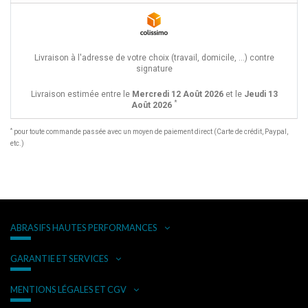
Livraison à l'adresse de votre choix (travail, domicile, ...) contre
signature
Livraison estimée entre le
Mercredi 12 Août 2026
et le
Jeudi 13
*
Août 2026
*
pour toute commande passée avec un moyen de paiement direct (Carte de crédit, Paypal,
etc.)
ABRASIFS HAUTES PERFORMANCES
GARANTIE ET SERVICES
MENTIONS LÉGALES ET CGV