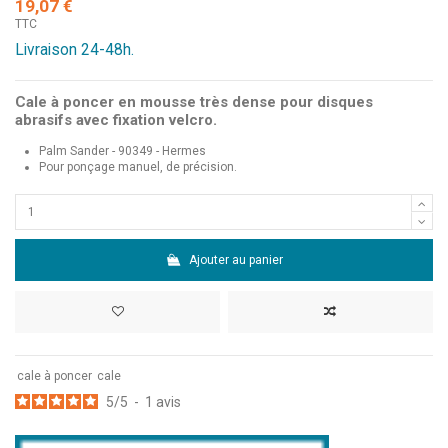
19,07 €
TTC
Livraison 24-48h.
Cale à poncer en mousse très dense pour
disques
abrasifs
avec fixation velcro.
Palm Sander - 90349 - Hermes
Pour ponçage manuel, de précision.
Ajouter au panier
cale à poncer
cale
5
/
5
-
1
avis