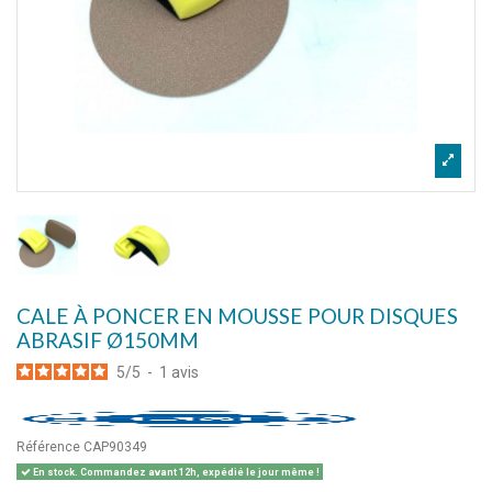
CALE À PONCER EN MOUSSE POUR DISQUES
ABRASIF Ø150MM
5
/
5
-
1
avis
Référence
CAP90349
En stock. Commandez avant 12h, expédié le jour même !