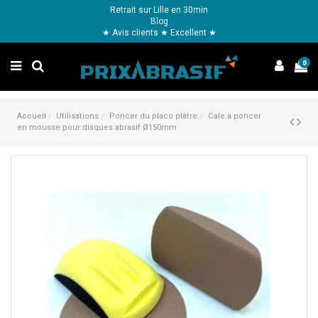
Retrait sur Lille en 30min
Blog
★ Avis clients ★ Excellent ★
0
Accueil
Utilisations
Poncer du placo plâtre
Cale à poncer
en mousse pour disques abrasif Ø150mm