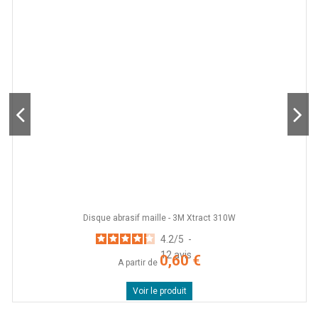
Disque abrasif maille - 3M Xtract 310W
4.2
/
5
-
12
avis
0,60 €
A partir de
Voir le produit