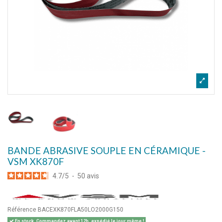
BANDE ABRASIVE SOUPLE EN CÉRAMIQUE -
VSM XK870F
4.7
/
5
-
50
avis
Référence
BACEXK870FLA50LO2000G150
En stock. Commandez avant 12h, expédié le jour même !