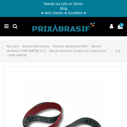
Retrait sur Lille en 30min
Blog
★ Avis clients ★ Excellent ★
0
Accueil
Bandes Abrasives
Bandes abrasives VSM
Bande
abrasive VSM XK870X C12
Bande abrasive souple en céramique
- VSM XK870F