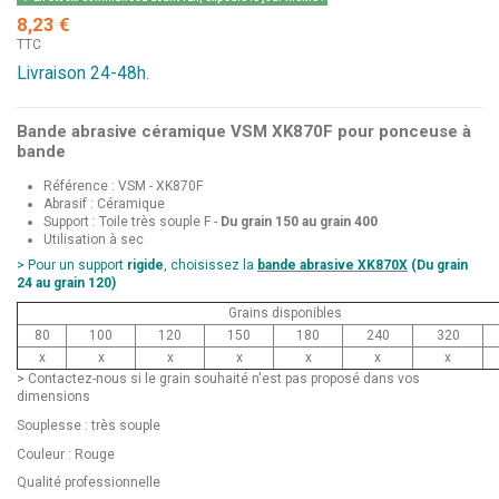
8,23 €
TTC
Livraison 24-48h.
Bande abrasive céramique VSM XK870F pour ponceuse à
bande
Référence : VSM - XK870F
Abrasif : Céramique
Support : Toile très souple F -
Du grain 150 au grain 400
Utilisation à sec
> Pour un support
rigide
, choisissez la
bande abrasive XK870X
(Du grain
24 au grain 120)
Grains disponibles
80
100
120
150
180
240
320
x
x
x
x
x
x
x
> Contactez-nous si le grain souhaité n'est pas proposé dans vos
dimensions
Souplesse : très souple
Couleur : Rouge
Qualité professionnelle