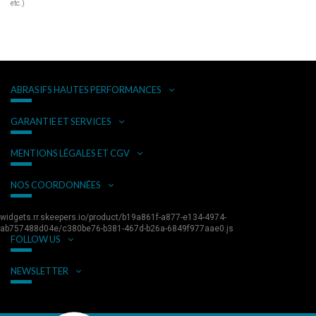
etc.)
ABRASIFS HAUTES PERFORMANCES
GARANTIE ET SERVICES
MENTIONS LÉGALES ET CGV
NOS COORDONNÉES
widgets.rr.skeepers.io/product/b19a861f-a877-e134-4974-
ab757488d04e/c380be76-b381-467d-b26a-6849f977aae0.js
FOLLOW US
NEWSLETTER