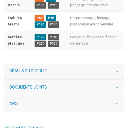
Vernis
ponçage inter-couches
P150
P220
Enduit &
Dégrossissage, lissage,
P60
P80
Mastic
préparation avant peinture
P120
P150
Matière
Ponçage, ébavurage, finition
P120
P180
plastique
de surface
P220
P320
DÉTAILS DU PRODUIT
DOCUMENTS JOINTS
AVIS