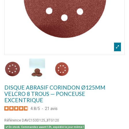
DISQUE ABRASIF CORINDON Ø125MM
VELCRO 8 TROUS — PONCEUSE
EXCENTRIQUE
4.8
/
5
-
21
avis
Référence
DAVC153D125_8TG120
En stock. Commandez avant 12h, expédié le jour même !