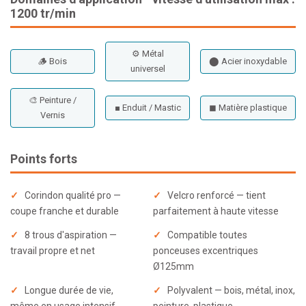
1200 tr/min
⚙ Métal
🪵 Bois
⬤ Acier inoxydable
universel
🎨 Peinture /
■ Enduit / Mastic
◼ Matière plastique
Vernis
Points forts
✓
Corindon qualité pro —
✓
Velcro renforcé — tient
coupe franche et durable
parfaitement à haute vitesse
✓
8 trous d'aspiration —
✓
Compatible toutes
travail propre et net
ponceuses excentriques
Ø125mm
✓
Longue durée de vie,
✓
Polyvalent — bois, métal, inox,