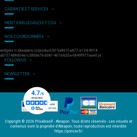
GARANTIE ET SERVICES
MENTIONS LÉGALES ET CGV
NOS COORDONNÉES
widgets.rr.skeepers.io/product/b19a861f-a877-e134-4974-
ab757488d04e/c380be76-b381-467d-b26a-6849f977aae0.js
FOLLOW US
NEWSLETTER
Copyright © 2026 Prixabrasif - Abrapon. Tous droits réservés - Les visuels et
contenus sont la propriété d'Abrapon, toute reproduction est interdite.
https://poncer.fr/