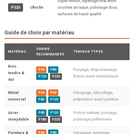
Super finition, égrenage final entre
P320
couches de laque, polissage doux,
Ultra fin
surfaces de haute qualité
Guide de choix par matériau
GRAINS
MATÉRIAU
TRAVAUX TYPES
RECOMMANDÉS
Bois
Ponçage, dégrossissage,
P40
P80
tendre &
finition avant vernis/lasure
P120
P220
dur
Métal
Décapage, dérouillage,
P24
P60
universel
préparation avant peinture
P80
P120
Acier
Finition satinée, ponçage,
P80
P120
inoxydable
polissage préliminaire
P180
P320
Peinture &
Décapage, égrenage,
P40
P80