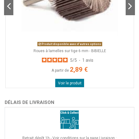
Produit disponible avec d'autres options
Roues à lamelles sur tige 6 mm - BIBIELLE
5
/
5
-
1
avis
2,89 €
A partir de
Voir le produit
DÉLAIS DE LIVRAISON
Retrait dépôt 1h - Voir conditions sur la page Livraison :