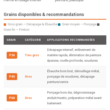
même en usage intensif
peinture, plastique
Grains disponibles & recommandations
Gros grain — Décapage & Ébauche
Grain moyen — Ponçage
Grain fin — Finition
GRAIN
CATÉGORIE
APPLICATIONS RECOMMANDÉES
Décapage intensif, enlèvement de
P24
matière rapide, élimination de peinture
Très gros
épaisse, rouille profonde, soudures
Ébauche bois brut, dérouillage métal,
P40
ponçage de soudures, décapage
Gros
peinture/vernis
Ponçage bois dur, dégrossissage
P60
enduit/mastic, préparation métal avant
Gros
traitement