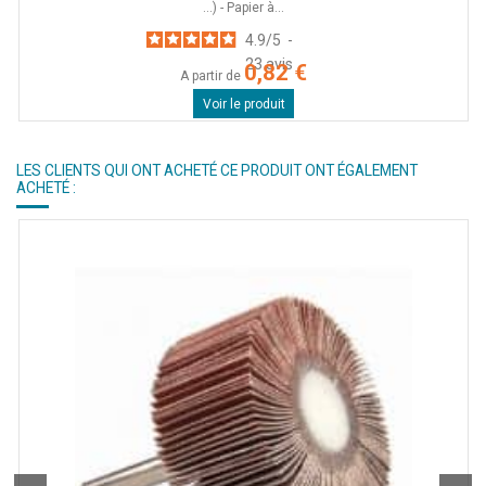
...) - Papier à...
4.9
/
5
-
23
avis
0,82 €
A partir de
Voir le produit
LES CLIENTS QUI ONT ACHETÉ CE PRODUIT ONT ÉGALEMENT
ACHETÉ :