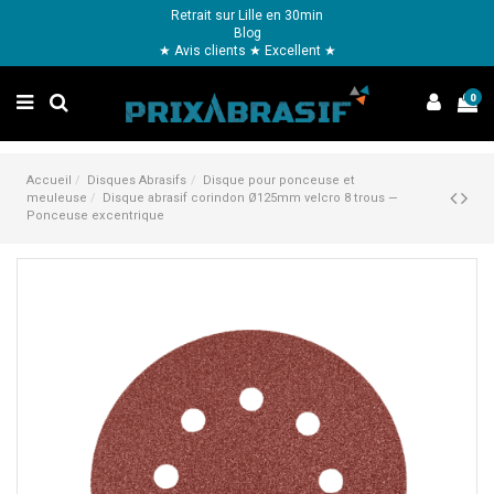
Retrait sur Lille en 30min
Blog
★ Avis clients ★ Excellent ★
0
Accueil
Disques Abrasifs
Disque pour ponceuse et
meuleuse
Disque abrasif corindon Ø125mm velcro 8 trous —
Ponceuse excentrique