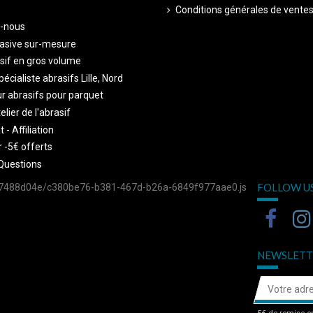
Conditions générales de vente
-nous
asive sur-mesure
sif en gros volume
écialiste abrasifs Lille, Nord
r abrasifs pour parquet
telier de l'abrasif
 - Affiliation
 -5€ offerts
Questions
FOLLOW U
757488d04e/c380be76-b381-467d-b26a-6849f977aae0.js
NEWSLETT