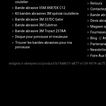
coutelier
Retours
Bande abrasive VSM XK870X C12
Contactez
Kit bandes abrasives 3M spécial coutellerie
Bande abr
Bande abrasive 3M 337DC Gator
Devis abra
Bande abrasive 3M Cubitron
Magasin sp
Bande abrasive 3M Trizact 237AA
Fournisseu
Disque pour ponceuse et meuleuse
Blog - L' A
Trouver les bandes abrasives pour ma
Partenariat
ponceuse
Newsletter
Foire Aux 
widgets.rr.skeepers.io/product/b19a861f-a877-e134-4974-ab