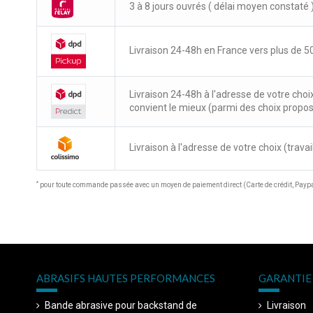
3 à 8 jours ouvrés ( délai moyen constaté 
Livraison 24-48h en France vers plus de 50
Livraison 24-48h à l'adresse de votre choi
convient le mieux (parmi des choix propo
Livraison à l'adresse de votre choix (travail
*
pour toute commande passée avec un moyen de paiement direct (Carte de crédit, Paypal
ABRASIFS HAUTES PERFORMANCES
GARANTIE 
Bande abrasive pour backstand de
Livraison