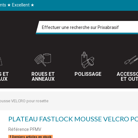
ents ★ Excellent ★
S ET
ROUES ET
POLISSAGE
ACCESSO
AUX
ANNEAUX
ET OUT
mousse VELCRO pour rosette
PLATEAU FASTLOCK MOUSSE VELCRO P
Référence
PFMV
Derniers articles en stock