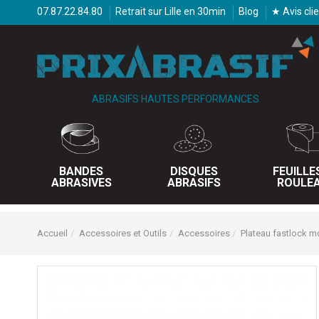
07.87.22.84.80
Retrait sur Lille en 30min
Blog
★ Avis cli
ABRASIFS HAUTES PERFORMANCES
BANDES
DISQUES
FEUILLE
ABRASIVES
ABRASIFS
ROULE
Accueil
Accessoires et Outils
Accessoires
Plateau fastlock 