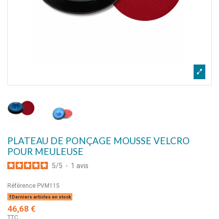
PLATEAU DE PONÇAGE MOUSSE VELCRO
POUR MEULEUSE
5
/
5
-
1
avis
Référence
PVM115
Derniers articles en stock
46,68 €
TTC