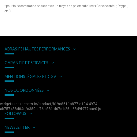
*
pour toute commande passée avec un moyen de paiement direct (Carte de crédit, Paypal,
etc.)
ABRASIFS HAUTES PERFORMANCES
GARANTIE ET SERVICES
MENTIONS LÉGALES ET CGV
NOS COORDONNÉES
widgets.rr.skeepers.io/product/b19a861f-a877-e134-4974-
ab757488d04e/c380be76-b381-467d-b26a-6849f977aae0.js
FOLLOW US
NEWSLETTER