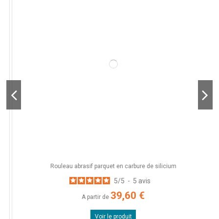
Rouleau abrasif parquet en carbure de silicium
5
/
5
-
5
avis
39,60 €
A partir de
Voir le produit