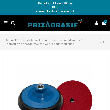
Retrait sur Lille en 30min
Blog
★ Avis clients ★ Excellent ★
0
Accueil
Disques Abrasifs
Accessoires pour disques
Plateau de ponçage mousse velcro pour meuleuse