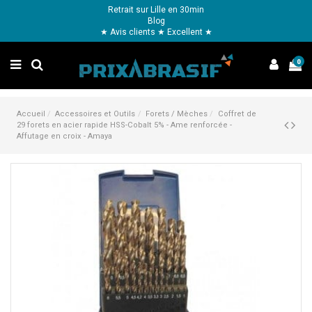
Retrait sur Lille en 30min
Blog
★ Avis clients ★ Excellent ★
0
Accueil
Accessoires et Outils
Forets / Mèches
Coffret de
29 forets en acier rapide HSS-Cobalt 5% - Ame renforcée -
Affutage en croix - Amaya