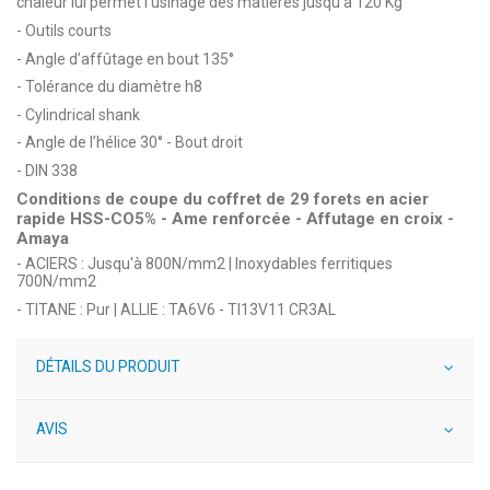
chaleur lui permet l’usinage des matières jusqu’à 120 Kg
- Outils courts
- Angle d’affûtage en bout 135°
- Tolérance du diamètre h8
- Cylindrical shank
- Angle de l’hélice 30° - Bout droit
- DIN 338
Conditions de coupe du coffret de 29 forets en acier
rapide HSS-CO5% - Ame renforcée - Affutage en croix -
Amaya
- ACIERS : Jusqu'à 800N/mm2 | Inoxydables ferritiques
700N/mm2
- TITANE : Pur | ALLIE : TA6V6 - TI13V11 CR3AL
DÉTAILS DU PRODUIT
AVIS