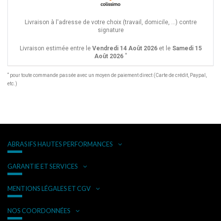
Livraison à l'adresse de votre choix (travail, domicile, ...) contre
signature
Livraison estimée entre le
Vendredi 14 Août 2026
et le
Samedi 15
*
Août 2026
*
pour toute commande passée avec un moyen de paiement direct (Carte de crédit, Paypal,
etc.)
ABRASIFS HAUTES PERFORMANCES
GARANTIE ET SERVICES
MENTIONS LÉGALES ET CGV
NOS COORDONNÉES