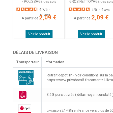
ls
- POLISSAGE des sols
GROS NETTOYAGE des sol
avis
4.7
/
5
-
5
/
5
-
4
avis
10
avis
 €
2,09 €
2,09 €
A partir de
A partir de
Voir le produit
Voir le produit
DÉLAIS DE LIVRAISON
Transporteur
Information
Retrait dépôt 1h - Voir conditions sur la pa
https://www.prixabrasif.fr/content/1-livr
3 à 8 jours ouvrés ( délai moyen constaté 
Livraison 24-48h en France vers plus de 50