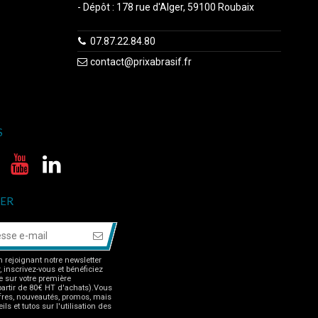
- Dépôt : 178 rue d'Alger, 59100 Roubaix
07.87.22.84.80
contact@prixabrasif.fr
S
ER
 rejoignant notre newsletter
r, inscrivez-vous et bénéficiez
 sur votre première
rtir de 80€ HT d'achats).Vous
fres, nouveautés, promos, mais
ls et tutos sur l'utilisation des