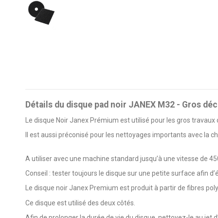
Détails du disque pad noir JANEX M32 - Gros dé
Le disque Noir Janex Prémium est utilisé pour les gros travaux 
Il est aussi préconisé pour les nettoyages importants avec la c
A utiliser avec une machine standard jusqu’à une vitesse de 4
Conseil : tester toujours le disque sur une petite surface afin d’e
Le disque noir Janex Premium est produit à partir de fibres polye
Ce disque est utilisé des deux côtés.
Afin de prolonger la durée de vie du disque, nettoyez-le au jet d