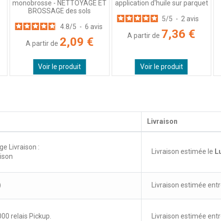
s
monobrosse - NETTOYAGE ET
application d'huile sur parquet
BROSSAGE des sols
5
/
5
-
2
avis
4.8
/
5
-
6
avis
7,36 €
A partir de
2,09 €
A partir de
Voir le produit
Voir le produit
Livraison
ge Livraison :
Livraison estimée le
L
aison
)
Livraison estimée entr
00 relais Pickup.
Livraison estimée entr