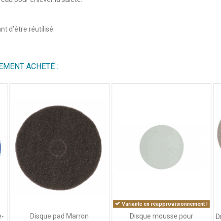
t d’être réutilisé.
EMENT ACHETÉ :
Variante en réapprovisionnement !
e-
Disque pad Marron
Disque mousse pour
D