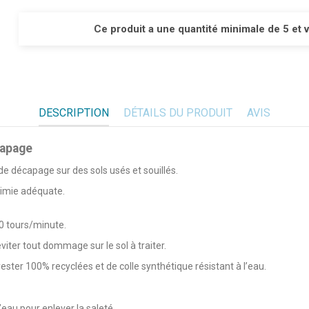
Ce produit a une quantité minimale de 5 et 
DESCRIPTION
DÉTAILS DU PRODUIT
AVIS
capage
de décapage sur des sols usés et souillés.
himie adéquate.
50 tours/minute.
́viter tout dommage sur le sol à traiter.
ster 100% recyclées et de colle synthétique résistant à l’eau.
’eau pour enlever la saleté.