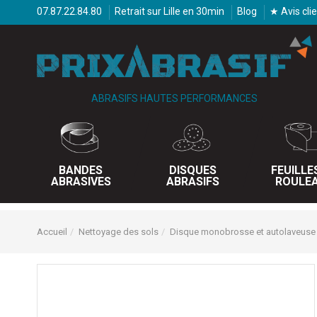
07.87.22.84.80
Retrait sur Lille en 30min
Blog
★ Avis cli
ABRASIFS HAUTES PERFORMANCES
BANDES
DISQUES
FEUILLE
ABRASIVES
ABRASIFS
ROULE
Accueil
Nettoyage des sols
Disque monobrosse et autolaveuse