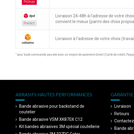
Livraison 24-48h à l'adresse de votre choi
convient le mieux (parmi des choix propo
Livraison à l'adresse de votre choix (travail
*
pour toute commande passée avec un moyen de paiement direct (Carte de crédit, Paypal
ABRASIFS HAUTES PERFORMANCES
GARANTIE 
Bande abrasive pour backstand de
Livraison
coutelier
Retours
Bande abrasive VSM XK870X C12
Contactez
Kit bandes abrasives 3M spécial coutellerie
Bande abr
Bande abrasive 3M 337DC Gator