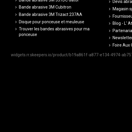
Devis abra
Bande abrasive 3M Cubitron
Magasin sp
Bande abrasive 3M Trizact 237AA
Fournisseu
Disque pour ponceuse et meuleuse
Blog - L' A
Trouver les bandes abrasives pour ma
Partenariat
ponceuse
Newsletter
Foire Aux 
widgets.rr.skeepers.io/product/b19a861f-a877-e134-4974-ab