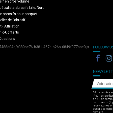
sif en gros volume
écialiste abrasifs Lille, Nord
r abrasifs pour parquet
telier de l'abrasif
 - Affiliation
 -5€ offerts
Questions
FOLLOW U
757488d04e/c380be76-b381-467d-b26a-6849f977aae0.js
NEWSLETT
5€ de remise en
!Pour en profite
de 5€ de remise
commande (à pa
recevrez nos of
aussi des consei
abrasifs.