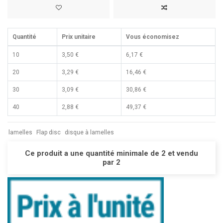
Quantité
Prix unitaire
Vous économisez
10
3,50 €
6,17 €
20
3,29 €
16,46 €
30
3,09 €
30,86 €
40
2,88 €
49,37 €
lamelles
Flap disc
disque à lamelles
Ce produit a une quantité minimale de 2 et vendu
par 2