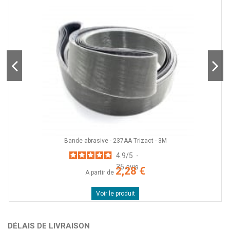
Bande abrasive - 237AA Trizact - 3M
4.9
/
5
-
35
avis
2,28 €
A partir de
Voir le produit
DÉLAIS DE LIVRAISON