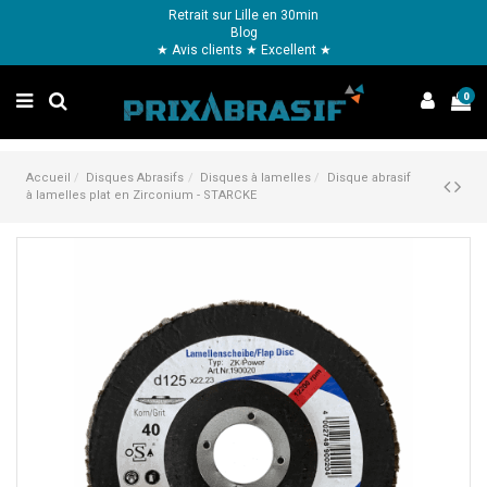
Retrait sur Lille en 30min
Blog
★ Avis clients ★ Excellent ★
0
Accueil
Disques Abrasifs
Disques à lamelles
Disque abrasif
à lamelles plat en Zirconium - STARCKE