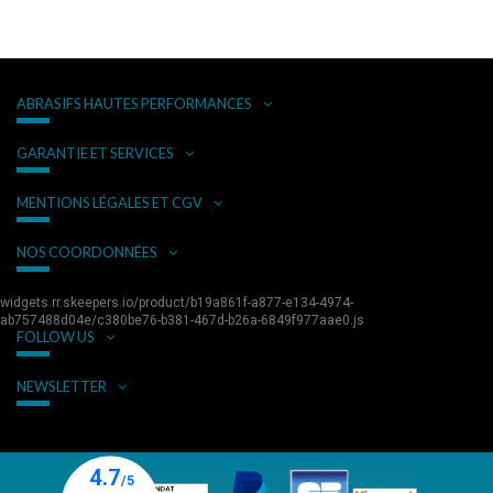
ABRASIFS HAUTES PERFORMANCES
GARANTIE ET SERVICES
MENTIONS LÉGALES ET CGV
NOS COORDONNÉES
widgets.rr.skeepers.io/product/b19a861f-a877-e134-4974-
ab757488d04e/c380be76-b381-467d-b26a-6849f977aae0.js
FOLLOW US
NEWSLETTER