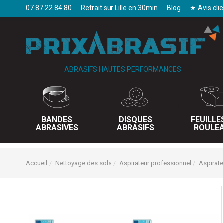
07.87.22.84.80
Retrait sur Lille en 30min
Blog
★ Avis cli
ABRASIFS HAUTES PERFORMANCES
BANDES
DISQUES
FEUILLE
ABRASIVES
ABRASIFS
ROULE
Accueil
Nettoyage des sols
Aspirateur professionnel
Aspirat