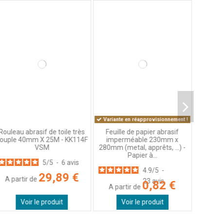
Variante en réapprovisionnement !
Rouleau abrasif de toile très
Feuille de papier abrasif
ouple 40mm X 25M - KK114F
imperméable 230mm x
VSM
280mm (metal, apprêts, ...) -
Papier à...
5
/
5
-
6
avis
4.9
/
5
-
29,89 €
A partir de
23
avis
0,82 €
A partir de
Voir le produit
Voir le produit