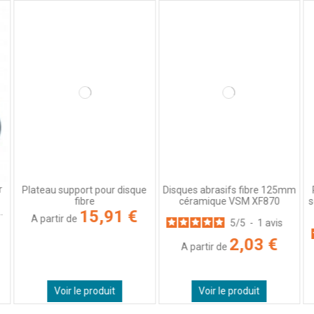
Utile
(0)
Signaler
5
/
5
Avis vérifié
Très bon produit que je connaissais déjà
Avis du
17/03/2024
, suite à une expérience du
05/03/2024
par
A.A.
Utile
(1)
Signaler
r
Plateau support pour disque
Disques abrasifs fibre 125mm
fibre
céramique VSM XF870
s
.
15,91 €
A partir de
5
/
5
-
1
avis
2,03 €
A partir de
Voir le produit
Voir le produit