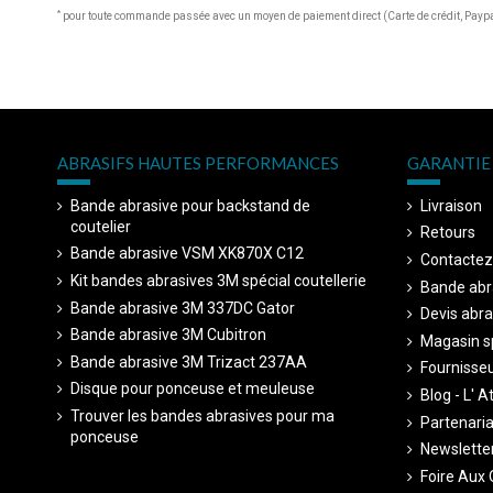
*
pour toute commande passée avec un moyen de paiement direct (Carte de crédit, Paypal
ABRASIFS HAUTES PERFORMANCES
GARANTIE 
Bande abrasive pour backstand de
Livraison
coutelier
Retours
Bande abrasive VSM XK870X C12
Contactez
Kit bandes abrasives 3M spécial coutellerie
Bande abr
Bande abrasive 3M 337DC Gator
Devis abra
Bande abrasive 3M Cubitron
Magasin sp
Bande abrasive 3M Trizact 237AA
Fournisseu
Disque pour ponceuse et meuleuse
Blog - L' A
Trouver les bandes abrasives pour ma
Partenariat
ponceuse
Newsletter
Foire Aux 