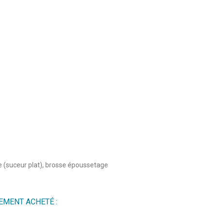
(suceur plat), brosse époussetage
4
/
5
Avis vérifié
EMENT ACHETÉ :
Le manche est tres souple , l aspirateur est leger, sa longueur 
Avis du
19/07/2025
, suite à une expérience du
06/06/2025
par
M.M.