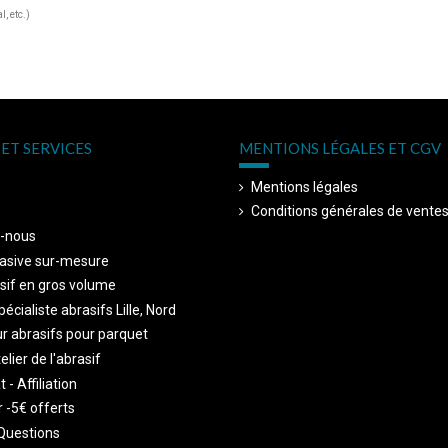
, etc.)
ET SERVICES
MENTIONS LÉGALES ET CGV
Mentions légales
Conditions générales de vente
-nous
asive sur-mesure
sif en gros volume
écialiste abrasifs Lille, Nord
r abrasifs pour parquet
telier de l'abrasif
 - Affiliation
 -5€ offerts
Questions