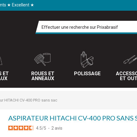
ents ★ Excellent ★
S ET
ROUES ET
POLISSAGE
ACCESSO
AUX
ANNEAUX
ET OUT
eur HITACHI CV-400 PRO sans sac
ASPIRATEUR HITACHI CV-400 PRO SANS 
4.5
/
5
-
2
avis