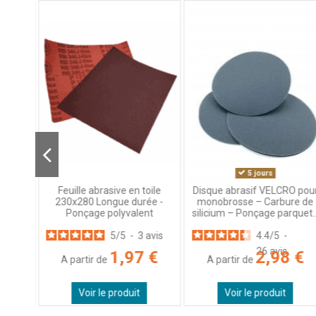
Basé sur
2
avis soumis à un
contrôle
Voir tous les avis sur ce site
5
étoiles
1
4
étoiles
1
3
étoiles
0
2
étoiles
0
1
étoile
0
Trier les avis
5 jours
re de
Feuille abrasive en toile
Disque abrasif VELCRO pou
euse
230x280 Longue durée -
monobrosse – Carbure de
erre,
Ponçage polyvalent
silicium – Ponçage parquet..
5
/
5
-
3
avis
4.4
/
5
-
9
avis
26
avis
1,97 €
2,98 €
A partir de
A partir de
 €
Voir le produit
Voir le produit