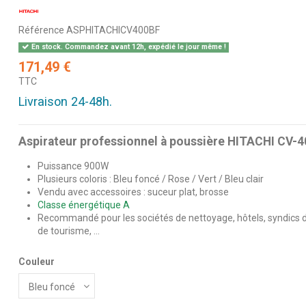
Référence
ASPHITACHICV400BF
En stock. Commandez avant 12h, expédié le jour même !
171,49 €
TTC
Livraison 24-48h.
Aspirateur professionnel à poussière HITACHI CV
Puissance 900W
Plusieurs coloris : Bleu foncé / Rose / Vert / Bleu clair
Vendu avec accessoires : suceur plat, brosse
Classe énergétique A
Recommandé pour les sociétés de nettoyage, hôtels, syndics d
de tourisme, ...
Couleur