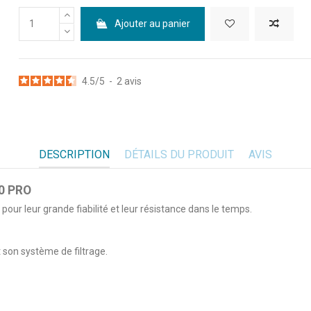
Ajouter au panier
4.5
/
5
-
2
avis
DESCRIPTION
DÉTAILS DU PRODUIT
AVIS
00 PRO
 pour leur grande fiabilité et leur résistance dans le temps.
 son système de filtrage.