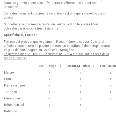
blanc de grande densité pour éviter toute déformation durant son
utilisation.
L’une des faces est colorée ; la coloration est un repère visuel du grain
utilisé.
Sur cette face colorée, Le cristal de Ferrzon est collé sur les fibres
polyester par une colle très résistante.
Spécificité du Ferrzon
Ferrzon est plus dur que le diamant. Il peut même le casser. Ce cristal
présenté sous forme de poudre est créé en chauffant à des températures
de plus de 1800 degrés du Boron et du Nitrogène.
La gamme Disque JANEX D. Industriel n°1-2-3-4 s’utilise sur les sols de la
façon suivante :
DUR - Rouge - 1
MEDIUM - Bleu - 2
FIN - Jaune
Marbre
x
x
x
Granit
x
x
x
Pierre calcaire
x
x
x
Terrazzo
x
x
x
Céramique
x
x
x
Béton non poli
x
x
Béton poli