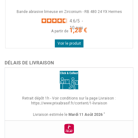
Bande abrasive limeuse en Zirconium - RB 480 24 YX Hermes
4.6
/
5
-
10
avis
1,28 €
A partir de
Voir le produit
DÉLAIS DE LIVRAISON
Retrait dépôt 1h - Voir conditions sur la page Livraison :
https://www.prixabrasif.fr/content/1-livraison
*
Livraison estimée le
Mardi 11 Août 2026