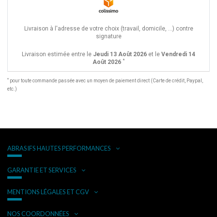
Livraison à l'adresse de votre choix (travail, domicile, ...) contre
signature
Livraison estimée entre le
Jeudi 13 Août 2026
et le
Vendredi 14
*
Août 2026
*
pour toute commande passée avec un moyen de paiement direct (Carte de crédit, Paypal,
etc.)
ABRASIFS HAUTES PERFORMANCES
GARANTIE ET SERVICES
MENTIONS LÉGALES ET CGV
NOS COORDONNÉES