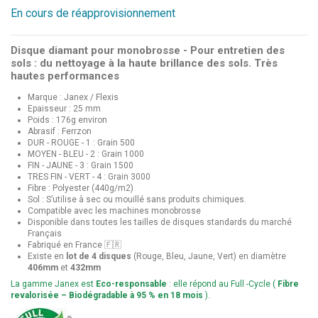
En cours de réapprovisionnement
Disque diamant pour monobrosse - Pour entretien des
sols : du nettoyage à la haute brillance des sols. Très
hautes performances
Marque : Janex / Flexis
Epaisseur : 25 mm
Poids : 176g environ
Abrasif : Ferrzon
DUR - ROUGE - 1 : Grain 500
MOYEN - BLEU - 2 : Grain 1000
FIN - JAUNE - 3 : Grain 1500
TRES FIN - VERT - 4 : Grain 3000
Fibre : Polyester (440g/m2)
Sol : S’utilise à sec ou mouillé sans produits chimiques.
Compatible avec les machines monobrosse
Disponible dans toutes les tailles de disques standards du marché
Français
Fabriqué en France 🇫🇷
Existe en
lot de 4 disques
(Rouge, Bleu, Jaune, Vert) en diamètre
406mm
et
432mm
La gamme Janex est
Eco-responsable
: elle répond au Full -Cycle (
Fibre
revalorisée – Biodégradable à 95 % en 18 mois
).