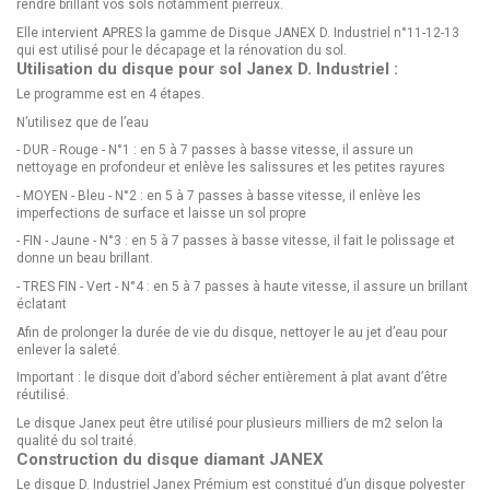
rendre brillant vos sols notamment pierreux.
Elle intervient APRES la gamme de Disque JANEX D. Industriel n°11-12-13
qui est utilisé pour le décapage et la rénovation du sol.
Utilisation du disque pour sol Janex D. Industriel :
Le programme est en 4 étapes.
N’utilisez que de l’eau
- DUR - Rouge - N°1 : en 5 à 7 passes à basse vitesse, il assure un
nettoyage en profondeur et enlève les salissures et les petites rayures
- MOYEN - Bleu - N°2 : en 5 à 7 passes à basse vitesse, il enlève les
imperfections de surface et laisse un sol propre
- FIN - Jaune - N°3 : en 5 à 7 passes à basse vitesse, il fait le polissage et
donne un beau brillant.
- TRES FIN - Vert - N°4 : en 5 à 7 passes à haute vitesse, il assure un brillant
éclatant
Afin de prolonger la durée de vie du disque, nettoyer le au jet d’eau pour
enlever la saleté.
Important : le disque doit d’abord sécher entièrement à plat avant d’être
réutilisé.
Le disque Janex peut être utilisé pour plusieurs milliers de m2 selon la
qualité du sol traité.
Construction du disque diamant JANEX
Le disque D. Industriel Janex Prémium est constitué d’un disque polyester