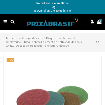
Retrait sur Lille en 30min
Blog
★ Avis clients ★ Excellent ★
0
Accueil
Nettoyage des sols
Disque monobrosse et
autolaveuse
Disque abrasif diamant de nettoyage des sols
JANEX - Décapage, polissage, rénovation, lustrage
-10%