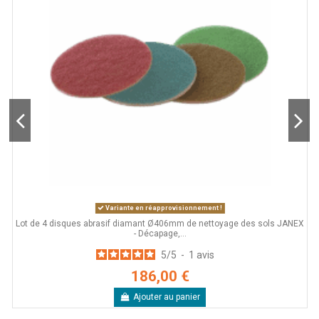
Variante en réapprovisionnement !
Lot de 4 disques abrasif diamant Ø406mm de nettoyage des sols JANEX
L
- Décapage,...
5
/
5
-
1
avis
186,00 €
Ajouter au panier