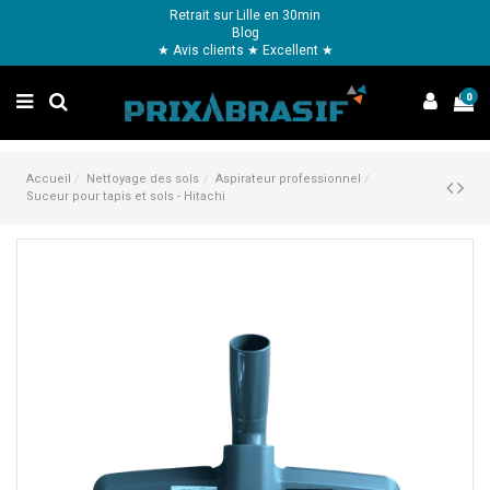
Retrait sur Lille en 30min
Blog
★ Avis clients ★ Excellent ★
0
Accueil
Nettoyage des sols
Aspirateur professionnel
Suceur pour tapis et sols - Hitachi