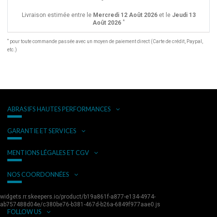
Livraison estimée entre le
Mercredi 12 Août 2026
et le
Jeudi 13
*
Août 2026
*
pour toute commande passée avec un moyen de paiement direct (Carte de crédit, Paypal,
etc.)
ABRASIFS HAUTES PERFORMANCES
GARANTIE ET SERVICES
MENTIONS LÉGALES ET CGV
NOS COORDONNÉES
widgets.rr.skeepers.io/product/b19a861f-a877-e134-4974-
ab757488d04e/c380be76-b381-467d-b26a-6849f977aae0.js
FOLLOW US