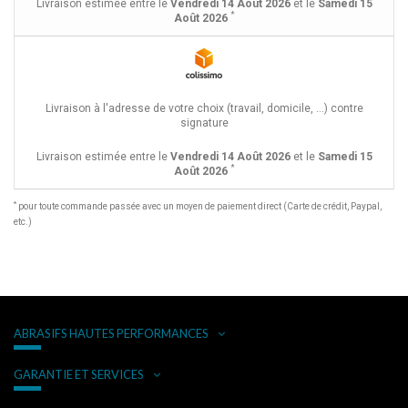
Livraison estimée entre le
Vendredi 14 Août 2026
et le
Samedi 15
*
Août 2026
Livraison à l'adresse de votre choix (travail, domicile, ...) contre
signature
Livraison estimée entre le
Vendredi 14 Août 2026
et le
Samedi 15
*
Août 2026
*
pour toute commande passée avec un moyen de paiement direct (Carte de crédit, Paypal,
etc.)
ABRASIFS HAUTES PERFORMANCES
GARANTIE ET SERVICES