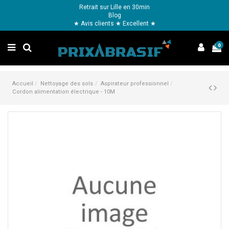
Retrait sur Lille en 30min
Blog
★ Avis clients ★ Excellent ★
0
Accueil
Nettoyage des sols
Aspirateur professionnel
Cordon alimentation électrique - 10M