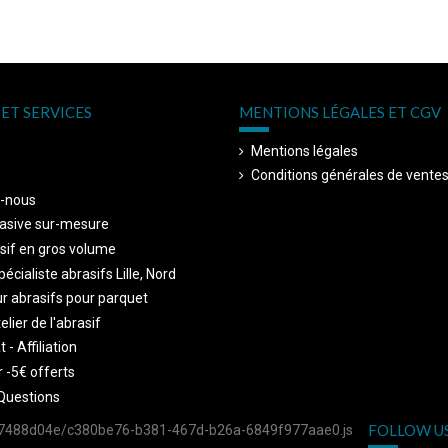
ET SERVICES
MENTIONS LÉGALES ET CGV
Mentions légales
Conditions générales de vente
-nous
asive sur-mesure
sif en gros volume
écialiste abrasifs Lille, Nord
r abrasifs pour parquet
telier de l'abrasif
 - Affiliation
 -5€ offerts
Questions
FOLLOW U
757488d04e/c380be76-b381-467d-b26a-6849f977aae0.js