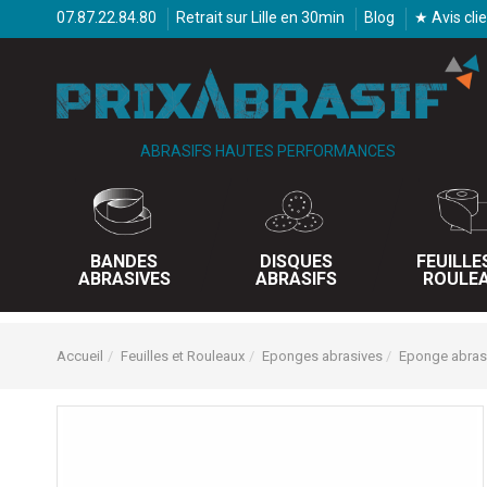
07.87.22.84.80
Retrait sur Lille en 30min
Blog
★ Avis cli
ABRASIFS HAUTES PERFORMANCES
BANDES
DISQUES
FEUILLE
ABRASIVES
ABRASIFS
ROULE
Accueil
Feuilles et Rouleaux
Eponges abrasives
Eponge abrasi