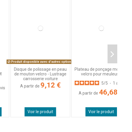
oduit disponible avec d'autres options
Disque de polissage en peau
Plateau de ponçage mousse
de mouton velcro - Lustrage
velcro pour meuleuse
carrosserie voiture
5
/
5
-
1
avis
9,12 €
A partir de
46,68 €
A partir de
Voir le produit
Voir le produit