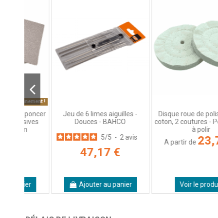
contrôle
Voir tous les avis sur ce site
5
étoiles
1
4
étoiles
0
3
étoiles
0
2
étoiles
0
1
étoile
0
Trier les avis
nement !
 poncer
Jeu de 6 limes aiguilles -
Disque roue de polissage e
sives
Douces - BAHCO
coton, 2 coutures - Pour tour
m
à polir
5
/
5
-
2
avis
23,75 €
A partir de
47,17 €
ier
Ajouter au panier
Voir le produit