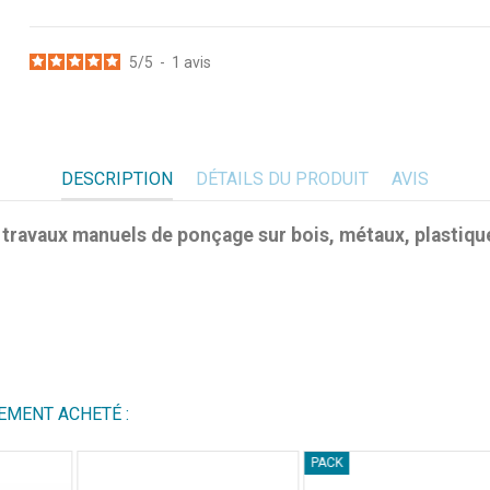
5
/
5
-
1
avis
DESCRIPTION
DÉTAILS DU PRODUIT
AVIS
avaux manuels de ponçage sur bois, métaux, plastiques 
5
/
5
Avis vérifié
EMENT ACHETÉ :
parfait pour l'égrainage des vernis, lasure etc.....
Avis du
11/07/2025
, suite à une expérience du
14/06/2025
par
D.P.
PACK
Utile
(0)
Signaler