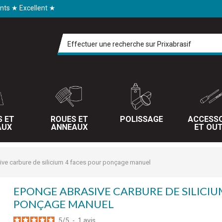
ents ★ Excellent ★
S ET
ROUES ET
POLISSAGE
ACCESSO
AUX
ANNEAUX
ET OUT
ve carbure de silicium 4 faces pour ponçage manuel
EPONGE ABRASIVE CARBURE DE SILICIU
PONÇAGE MANUEL
5
/
5
-
1
avis