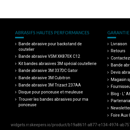
ABRASIFS HAUTES PERFORMANCES
GARANTIE 
Bande abrasive pour backstand de
Livraison
coutelier
Retours
Bande abrasive VSM XK870X C12
Contactez
Kit bandes abrasives 3M spécial coutellerie
Bande abr
Bande abrasive 3M 337DC Gator
Devis abra
Bande abrasive 3M Cubitron
Magasin sp
Bande abrasive 3M Trizact 237AA
Fournisseu
Disque pour ponceuse et meuleuse
Blog - L' A
Trouver les bandes abrasives pour ma
Partenariat
ponceuse
Newsletter
Foire Aux 
widgets.rr.skeepers.io/product/b19a861f-a877-e134-4974-ab