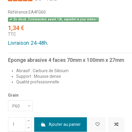
Référence
EA4FG60
En stock. Commandez avant 12h, expédié le jour même !
1,34 €
TTC
Livraison 24-48h.
Eponge abrasive 4 faces 70mm x 100mm x 27mm
Abrasif : Carbure de Silicium
Support : Mousse dense
Qualité professionnelle
Grain
Ajouter au panier