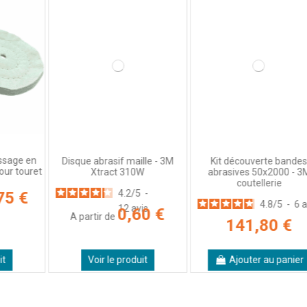
Pr
n
Disque abrasif maille - 3M
Kit découverte bandes
et
Xtract 310W
abrasives 50x2000 - 3M
coutellerie
4.2
/
5
-
4.8
/
5
-
6
avis
12
avis
0,60 €
A partir de
141,80 €
Voir le produit
Ajouter au panier