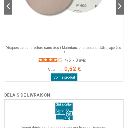
Disques abrasifs velcro sans trou ( Matériaux encrassant, plâtre, apprêts..
)
4
/
5
-
3
avis
0,52 €
A partir de
Voir le produit
DÉLAIS DE LIVRAISON
Retrait dépôt 1h - Voir conditions sur la page Livraison :