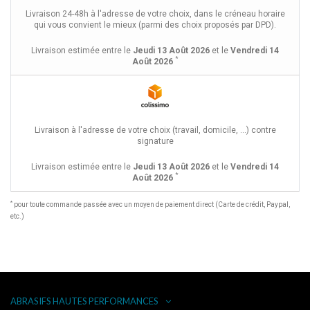
Livraison 24-48h à l'adresse de votre choix, dans le créneau horaire
qui vous convient le mieux (parmi des choix proposés par DPD).
Livraison estimée entre le
Jeudi 13 Août 2026
et le
Vendredi 14
*
Août 2026
Livraison à l'adresse de votre choix (travail, domicile, ...) contre
signature
Livraison estimée entre le
Jeudi 13 Août 2026
et le
Vendredi 14
*
Août 2026
*
pour toute commande passée avec un moyen de paiement direct (Carte de crédit, Paypal,
etc.)
ABRASIFS HAUTES PERFORMANCES