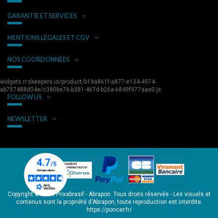
GARANTIE ET SERVICES
MENTIONS LÉGALES ET CGV
NOS COORDONNÉES
widgets.rr.skeepers.io/product/b19a861f-a877-e134-4974-
ab757488d04e/c380be76-b381-467d-b26a-6849f977aae0.js
FOLLOW US
NEWSLETTER
Copyright © 2026 Prixabrasif - Abrapon. Tous droits réservés - Les visuels et
contenus sont la propriété d'Abrapon, toute reproduction est interdite.
https://poncer.fr/