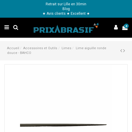
Retrait sur Lille en 30min
Blog
★ Avis clients ★ Excellent ★
0
Accueil
Accessoires et Outils
Limes
Lime aiguille ronde
douce - BAHCO