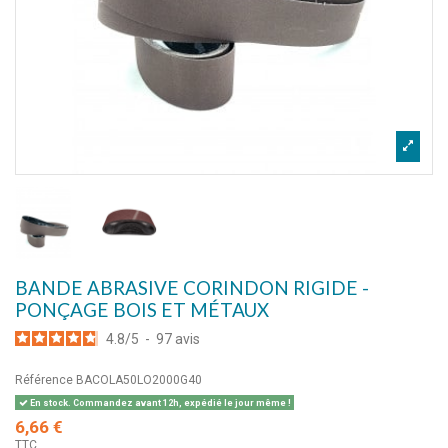
BANDE ABRASIVE CORINDON RIGIDE -
PONÇAGE BOIS ET MÉTAUX
4.8
/
5
-
97
avis
Référence
BACOLA50LO2000G40
En stock. Commandez avant 12h, expédié le jour même !
6,66 €
TTC