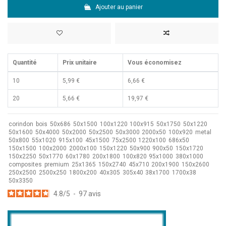
Ajouter au panier
Quantité
Prix unitaire
Vous économisez
10
5,99 €
6,66 €
20
5,66 €
19,97 €
corindon
bois
50x686
50x1500
100x1220
100x915
50x1750
50x1220
50x1600
50x4000
50x2000
50x2500
50x3000
2000x50
100x920
metal
50x800
55x1020
915x100
45x1500
75x2500
1220x100
686x50
150x1500
100x2000
2000x100
150x1220
50x900
900x50
150x1720
150x2250
50x1770
60x1780
200x1800
100x820
95x1000
380x1000
composites
premium
25x1365
150x2740
45x710
200x1900
150x2600
250x2500
2500x250
1800x200
40x305
305x40
38x1700
1700x38
50x3350
4.8
/
5
-
97
avis