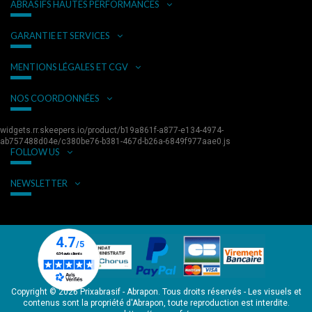
ABRASIFS HAUTES PERFORMANCES
GARANTIE ET SERVICES
MENTIONS LÉGALES ET CGV
NOS COORDONNÉES
widgets.rr.skeepers.io/product/b19a861f-a877-e134-4974-
ab757488d04e/c380be76-b381-467d-b26a-6849f977aae0.js
FOLLOW US
NEWSLETTER
Copyright © 2026 Prixabrasif - Abrapon. Tous droits réservés - Les visuels et
contenus sont la propriété d'Abrapon, toute reproduction est interdite.