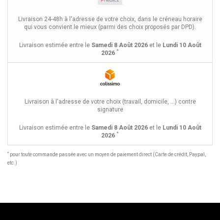
Livraison 24-48h à l'adresse de votre choix, dans le créneau horaire
qui vous convient le mieux (parmi des choix proposés par DPD).
Livraison estimée entre le
Samedi 8 Août 2026
et le
Lundi 10 Août
*
2026
Livraison à l'adresse de votre choix (travail, domicile, ...) contre
signature
Livraison estimée entre le
Samedi 8 Août 2026
et le
Lundi 10 Août
*
2026
*
pour toute commande passée avec un moyen de paiement direct (Carte de crédit, Paypal,
etc.)