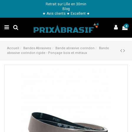
Retrait sur Lille en 30min
Blog
★ Avis clients ★ Excellent ★
0
Accueil
Bandes Abrasives
Bande abrasive corindon
Bande
abrasive corindon rigide - Ponçage bois et métaux