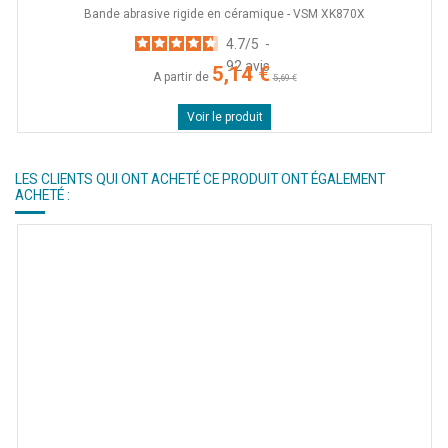
Bande abrasive rigide en céramique - VSM XK870X
4.7
/
5
-
92
avis
5,14 €
A partir de
5,69 €
Voir le produit
LES CLIENTS QUI ONT ACHETÉ CE PRODUIT ONT ÉGALEMENT
ACHETÉ :