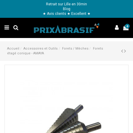
Retrait sur Lille en 30min
Blog
★ Avis clients ★ Excellent ★
0
Accueil
Accessoires et Outils
Forets / Mèches
Forets
étagé conique - AMAYA