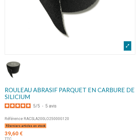
ROULEAU ABRASIF PARQUET EN CARBURE DE
SILICIUM
5
/
5
-
5
avis
Référence
RACSLA200LO25000G120
Derniers articles en stock
39,60 €
TTC