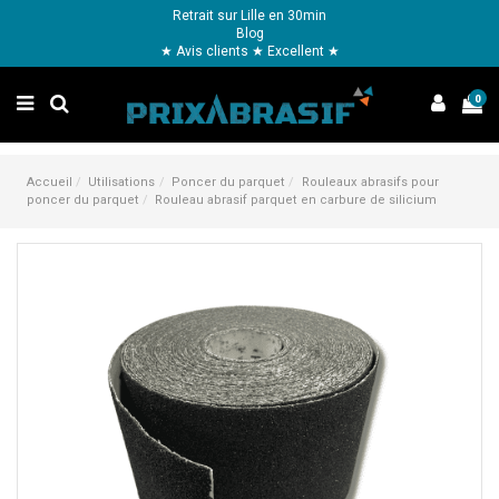
Retrait sur Lille en 30min
Blog
★ Avis clients ★ Excellent ★
0
Accueil
Utilisations
Poncer du parquet
Rouleaux abrasifs pour
poncer du parquet
Rouleau abrasif parquet en carbure de silicium