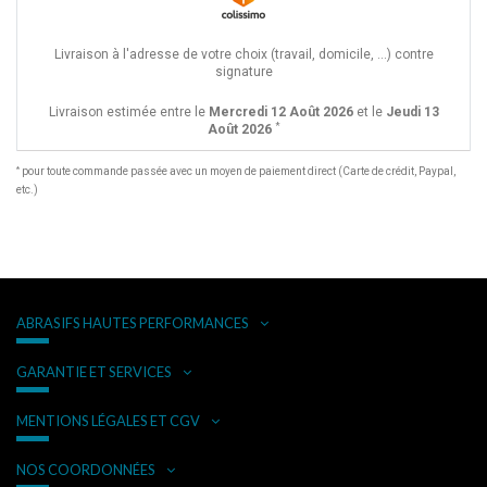
Livraison à l'adresse de votre choix (travail, domicile, ...) contre
signature
Livraison estimée entre le
Mercredi 12 Août 2026
et le
Jeudi 13
*
Août 2026
*
pour toute commande passée avec un moyen de paiement direct (Carte de crédit, Paypal,
etc.)
ABRASIFS HAUTES PERFORMANCES
GARANTIE ET SERVICES
MENTIONS LÉGALES ET CGV
NOS COORDONNÉES