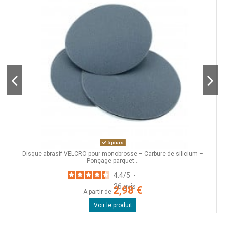
5 jours
Disque abrasif VELCRO pour monobrosse – Carbure de silicium –
Ponçage parquet...
4.4
/
5
-
26
avis
2,98 €
A partir de
Voir le produit