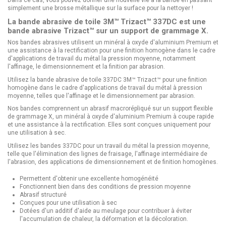
Dans ce cas, vous pouvez donner une nouvelle vie à la bande en passant
simplement une brosse métallique sur la surface pour la nettoyer !
La bande abrasive de toile 3M™ Trizact™ 337DC est une
bande abrasive Trizact™ sur un support de grammage X.
Nos bandes abrasives utilisent un minéral à oxyde d'aluminium Premium et
une assistance à la rectification pour une finition homogène dans le cadre
d'applications de travail du métal la pression moyenne, notamment
l'affinage, le dimensionnement et la finition par abrasion.
Utilisez la bande abrasive de toile 337DC 3M™ Trizact™ pour une finition
homogène dans le cadre d'applications de travail du métal à pression
moyenne, telles que l'affinage et le dimensionnement par abrasion.
Nos bandes comprennent un abrasif macrorépliqué sur un support flexible
de grammage X, un minéral à oxyde d'aluminium Premium à coupe rapide
et une assistance à la rectification. Elles sont conçues uniquement pour
une utilisation à sec.
Utilisez les bandes 337DC pour un travail du métal la pression moyenne,
telle que l'élimination des lignes de fraisage, l'affinage intermédiaire de
l'abrasion, des applications de dimensionnement et de finition homogènes.
Permettent d'obtenir une excellente homogénéité
Fonctionnent bien dans des conditions de pression moyenne
Abrasif structuré
Conçues pour une utilisation à sec
Dotées d'un additif d'aide au meulage pour contribuer à éviter
l'accumulation de chaleur, la déformation et la décoloration.