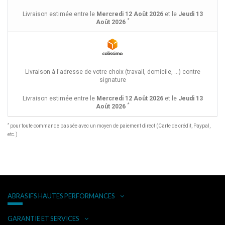
Livraison estimée entre le
Mercredi 12 Août 2026
et le
Jeudi 13
*
Août 2026
Livraison à l'adresse de votre choix (travail, domicile, ...) contre
signature
Livraison estimée entre le
Mercredi 12 Août 2026
et le
Jeudi 13
*
Août 2026
*
pour toute commande passée avec un moyen de paiement direct (Carte de crédit, Paypal,
etc.)
ABRASIFS HAUTES PERFORMANCES
GARANTIE ET SERVICES