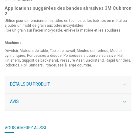
alliage de nickel
Applications suggérées des bandes abrasives 3M Cubitron
2 :
Utilisé pour dimensionner les tôles en feuilles et les bobines en métal ou
ajouter un motif de grain aux tôles inoxydables
Fixe un grain sur l'acier inoxydable, enlève la matière et les soudures.
Machines :
Dévidoir, Moteurs de table, Table de travail, Meules centerless, Meules
cylindriques, Ponceuses à disque, Ponceuses à courroie abrasive, Flat
Finishers, Support de backstand, Pressure Assit Backstand, Rapid Grinders,
Robotics, Roll Grinders, Ponceuses à large courroie.
DÉTAILS DU PRODUIT
AVIS
VOUS AIMEREZ AUSSI