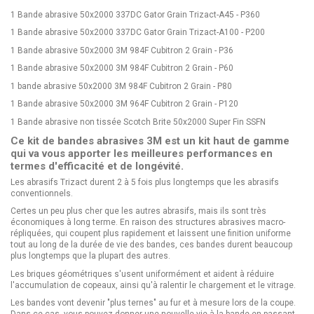
1 Bande abrasive 50x2000 337DC Gator Grain Trizact-A45 - P360
1 Bande abrasive 50x2000 337DC Gator Grain Trizact-A100 - P200
1 Bande abrasive 50x2000 3M 984F Cubitron 2 Grain - P36
1 Bande abrasive 50x2000 3M 984F Cubitron 2 Grain - P60
1 bande abrasive 50x2000 3M 984F Cubitron 2 Grain - P80
1 Bande abrasive 50x2000 3M 964F Cubitron 2 Grain - P120
1 Bande abrasive non tissée Scotch Brite 50x2000 Super Fin SSFN
Ce kit de bandes abrasives 3M est un kit haut de gamme
qui va vous apporter les meilleures performances en
termes d'efficacité et de longévité.
Les abrasifs Trizact durent 2 à 5 fois plus longtemps que les abrasifs
conventionnels.
Certes un peu plus cher que les autres abrasifs, mais ils sont très
économiques à long terme. En raison des structures abrasives macro-
répliquées, qui coupent plus rapidement et laissent une finition uniforme
tout au long de la durée de vie des bandes, ces bandes durent beaucoup
plus longtemps que la plupart des autres.
Les briques géométriques s'usent uniformément et aident à réduire
l'accumulation de copeaux, ainsi qu'à ralentir le chargement et le vitrage.
Les bandes vont devenir "plus ternes" au fur et à mesure lors de la coupe.