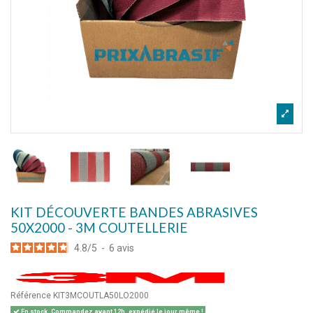
KIT DÉCOUVERTE BANDES ABRASIVES
50X2000 - 3M COUTELLERIE
4.8
/
5
-
6
avis
Référence
KIT3MCOUTLA50LO2000
En stock. Commandez avant 12h, expédié le jour même !