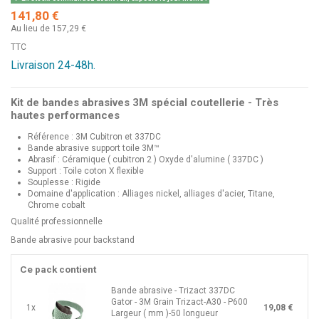
141,80 €
Au lieu de 157,29 €
TTC
Livraison 24-48h.
Kit de bandes abrasives 3M spécial coutellerie - Très
hautes performances
Référence : 3M Cubitron et 337DC
Bande abrasive support toile 3M™
Abrasif : Céramique ( cubitron 2 ) Oxyde d'alumine ( 337DC )
Support : Toile coton X flexible
Souplesse : Rigide
Domaine d'application : Alliages nickel, alliages d'acier, Titane,
Chrome cobalt
Qualité professionnelle
Bande abrasive pour backstand
Ce pack contient
Bande abrasive - Trizact 337DC
Gator - 3M Grain Trizact-A30 - P600
1x
19,08 €
Largeur ( mm )-50 longueur