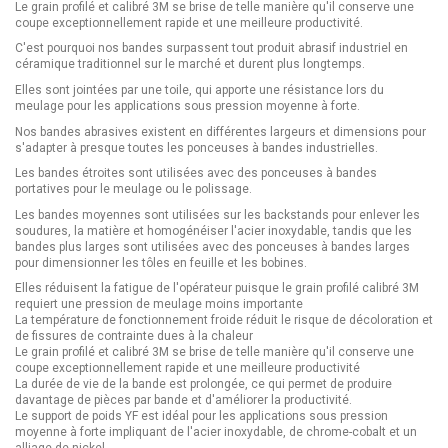
Le grain profilé et calibré 3M se brise de telle manière qu'il conserve une
coupe exceptionnellement rapide et une meilleure productivité.
C'est pourquoi nos bandes surpassent tout produit abrasif industriel en
céramique traditionnel sur le marché et durent plus longtemps.
Elles sont jointées par une toile, qui apporte une résistance lors du
meulage pour les applications sous pression moyenne à forte.
Nos bandes abrasives existent en différentes largeurs et dimensions pour
s'adapter à presque toutes les ponceuses à bandes industrielles.
Les bandes étroites sont utilisées avec des ponceuses à bandes
portatives pour le meulage ou le polissage.
Les bandes moyennes sont utilisées sur les backstands pour enlever les
soudures, la matière et homogénéiser l'acier inoxydable, tandis que les
bandes plus larges sont utilisées avec des ponceuses à bandes larges
pour dimensionner les tôles en feuille et les bobines.
Elles réduisent la fatigue de l'opérateur puisque le grain profilé calibré 3M
requiert une pression de meulage moins importante
La température de fonctionnement froide réduit le risque de décoloration et
de fissures de contrainte dues à la chaleur
Le grain profilé et calibré 3M se brise de telle manière qu'il conserve une
coupe exceptionnellement rapide et une meilleure productivité
La durée de vie de la bande est prolongée, ce qui permet de produire
davantage de pièces par bande et d'améliorer la productivité.
Le support de poids YF est idéal pour les applications sous pression
moyenne à forte impliquant de l'acier inoxydable, de chrome-cobalt et un