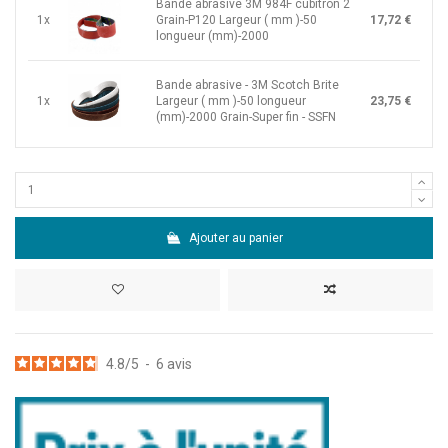
Bande abrasive 3M 984F cubitron 2
1x
Grain-P120 Largeur ( mm )-50
17,72 €
longueur (mm)-2000
Bande abrasive - 3M Scotch Brite
1x
Largeur ( mm )-50 longueur
23,75 €
(mm)-2000 Grain-Super fin - SSFN
Ajouter au panier
4.8
/
5
-
6
avis