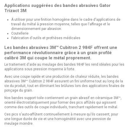
Applications suggérées des bandes abrasives Gator
Trizact 3M
À utiliser pour une finition homogène dans le cadre d'applications de
travail du métal à pression moyenne, telles que l'affinage et le
dimensionnement par abrasion.
Coutellerie
Fabrication d'outils et prothèses médicales
Les bandes abrasives 3M™ Cubitron 2 984F offrent une
performance révolutionnaire grâce à un grain profilé
calibré 3M qui coupe le métal proprement.
Le traitement d'aide au meulage des bandes 984F les rend idéales pour les
applications sous pression moyenne à forte.
Avec une coupe rapide et une production de chaleur réduite, les bandes
abrasives 3M™ Cubitron 2 984F assurent un fini uniforme tout au long de la
vie du produit, tout en éliminant les brûlures lors des applications finales de
ponçage du grain.
Nos bandes support toile contiennent un grain abrasif en céramique 3M™,
orienté électrostatiquement pour former des pics affûtés qui agissent
comme des outils de coupe individuels, tranchant rapidement le métal.
Ces pics s'auto-affûtent continuellement à mesure qu'ils cassent, pour
une longue durée de vie et une homogénéité avec une pression de
meulage moindre.