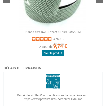
Bande abrasive - Trizact 337DC Gator - 3M
4.9
/
5
-
40
avis
9,74 €
A partir de
Voir le produit
DÉLAIS DE LIVRAISON
Retrait dépôt 1h - Voir conditions sur la page Livraison :
https://www.prixabrasif.fr/content/1-livraison