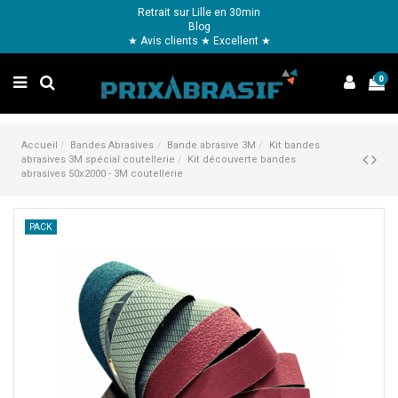
Retrait sur Lille en 30min
Blog
★ Avis clients ★ Excellent ★
0
Accueil
Bandes Abrasives
Bande abrasive 3M
Kit bandes
abrasives 3M spécial coutellerie
Kit découverte bandes
abrasives 50x2000 - 3M coutellerie
PACK