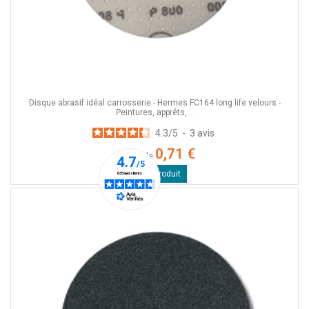
Disque abrasif idéal carrosserie - Hermes FC164 long life velours -
Peintures, apprêts,...
4.3
/
5
-
3
avis
0,71 €
A partir de
Voir le produit