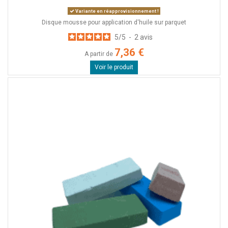
Variante en réapprovisionnement !
Disque mousse pour application d'huile sur parquet
5
/
5
-
2
avis
7,36 €
A partir de
Voir le produit