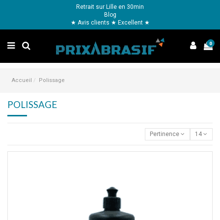
Retrait sur Lille en 30min
Blog
★ Avis clients ★ Excellent ★
0
Accueil
Polissage
POLISSAGE
Pertinence
14