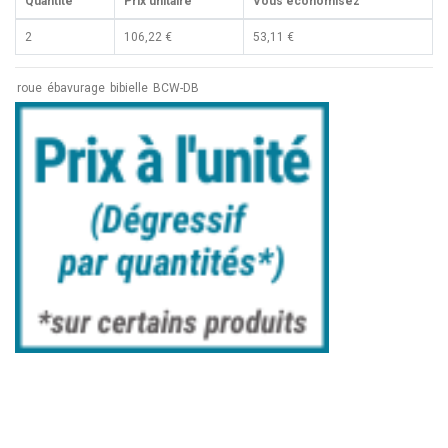
Quantité
Prix unitaire
Vous économisez
2
106,22 €
53,11 €
roue
ébavurage
bibielle
BCW-DB