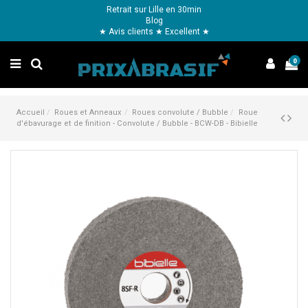
Retrait sur Lille en 30min
Blog
★ Avis clients ★ Excellent ★
0
Accueil
Roues et Anneaux
Roues convolute / Bubble
Roue
d'ébavurage et de finition - Convolute / Bubble - BCW-DB - Bibielle