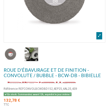
ROUE D'ÉBAVURAGE ET DE FINITION -
CONVOLUTE / BUBBLE - BCW-DB - BIBIELLE
Référence
REFCONVOLBCWDBD152,4EP25,4AL25,4S9
En stock. Commandez avant 12h, expédié le jour même !
132,78 €
TTC