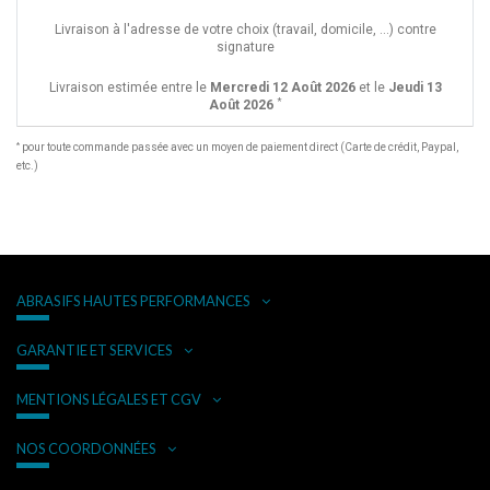
Livraison à l'adresse de votre choix (travail, domicile, ...) contre
signature
Livraison estimée entre le
Mercredi 12 Août 2026
et le
Jeudi 13
*
Août 2026
*
pour toute commande passée avec un moyen de paiement direct (Carte de crédit, Paypal,
etc.)
ABRASIFS HAUTES PERFORMANCES
GARANTIE ET SERVICES
MENTIONS LÉGALES ET CGV
NOS COORDONNÉES