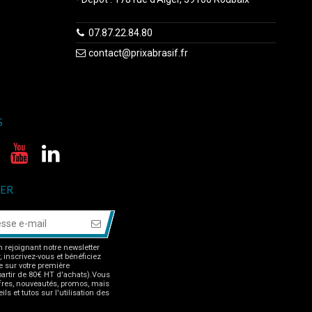
07.87.22.84.80
contact@prixabrasif.fr
S
ER
 rejoignant notre newsletter
r, inscrivez-vous et bénéficiez
 sur votre première
rtir de 80€ HT d'achats).Vous
fres, nouveautés, promos, mais
ls et tutos sur l'utilisation des