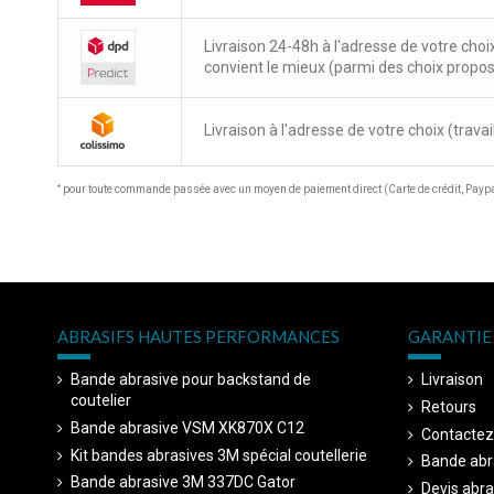
Livraison 24-48h à l'adresse de votre choi
convient le mieux (parmi des choix propo
Livraison à l'adresse de votre choix (travail
*
pour toute commande passée avec un moyen de paiement direct (Carte de crédit, Paypal
ABRASIFS HAUTES PERFORMANCES
GARANTIE 
Bande abrasive pour backstand de
Livraison
coutelier
Retours
Bande abrasive VSM XK870X C12
Contactez
Kit bandes abrasives 3M spécial coutellerie
Bande abr
Bande abrasive 3M 337DC Gator
Devis abra