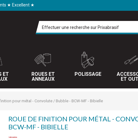
ents ★ Excellent ★
S ET
ROUES ET
POLISSAGE
ACCESSO
AUX
ANNEAUX
ET OUT
inition pour métal - Convolute / Bubble - BCW-MF - Bibielle
ROUE DE FINITION POUR MÉTAL - CONVO
BCW-MF - BIBIELLE