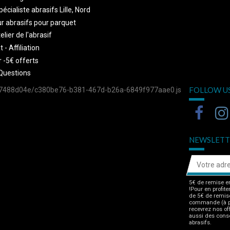
écialiste abrasifs Lille, Nord
r abrasifs pour parquet
telier de l'abrasif
 - Affiliation
 -5€ offerts
Questions
FOLLOW U
757488d04e/c380be76-b381-467d-b26a-6849f977aae0.js
NEWSLETT
5€ de remise en
!Pour en profite
de 5€ de remise
commande (à pa
recevrez nos of
aussi des consei
abrasifs.