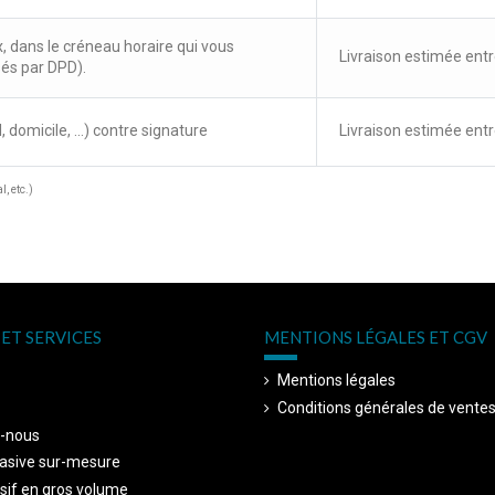
x, dans le créneau horaire qui vous
Livraison estimée entr
sés par DPD).
, domicile, ...) contre signature
Livraison estimée entr
, etc.)
ET SERVICES
MENTIONS LÉGALES ET CGV
Mentions légales
Conditions générales de vente
-nous
asive sur-mesure
sif en gros volume