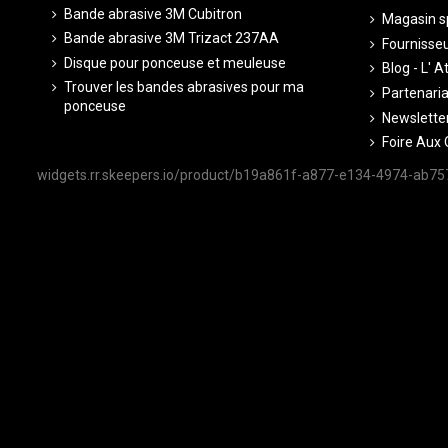
Bande abrasive 3M Cubitron
Magasin sp
Bande abrasive 3M Trizact 237AA
Fournisseu
Disque pour ponceuse et meuleuse
Blog - L' A
Trouver les bandes abrasives pour ma
Partenariat
ponceuse
Newsletter
Foire Aux 
widgets.rr.skeepers.io/product/b19a861f-a877-e134-4974-ab