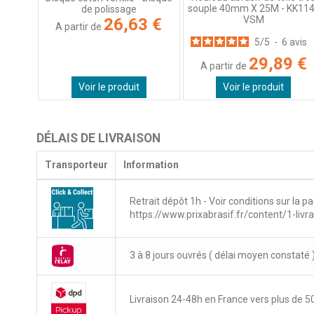
souple 40mm X 25M - KK11
de polissage
VSM
26,63 €
A partir de
5
/
5
-
6
avis
29,89 €
A partir de
Voir le produit
Voir le produit
DÉLAIS DE LIVRAISON
Transporteur
Information
Retrait dépôt 1h - Voir conditions sur la pa
https://www.prixabrasif.fr/content/1-livr
3 à 8 jours ouvrés ( délai moyen constaté 
Livraison 24-48h en France vers plus de 50