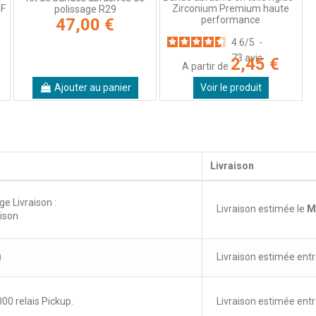
4F
Zirconium Premium haute
polissage R29
performance
47,00 €
4.6
/
5
-
73
avis
2,45 €
A partir de
Ajouter au panier
Voir le produit
Livraison
ge Livraison :
Livraison estimée le
M
aison
)
Livraison estimée entr
00 relais Pickup.
Livraison estimée entr