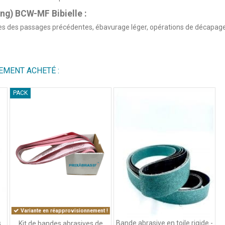
ing) BCW-MF Bibielle :
ces des passages précédentes, ébavurage léger, opérations de décapage
EMENT ACHETÉ :
PACK
Variante en réapprovisionnement !
s
Bande abrasive en toile rigide -
Kit de bandes abrasives de