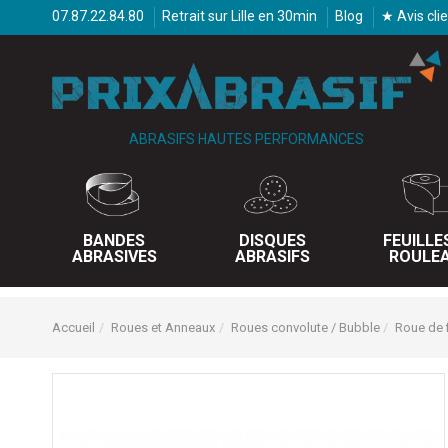
07.87.22.84.80
Retrait sur Lille en 30min
Blog
★ Avis cli
ABRASIFS HAUTES PERFORMANCES
BANDES
DISQUES
FEUILLE
ABRASIVES
ABRASIFS
ROULE
Accueil
Roues et Anneaux
Roues convolute / Bubble
Roue de f