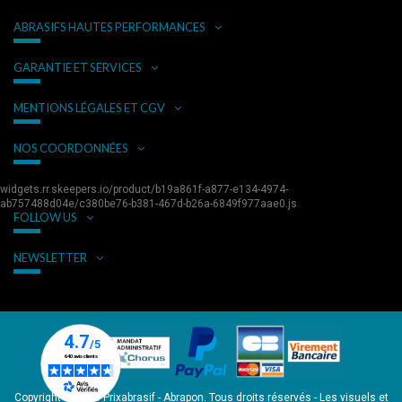
ABRASIFS HAUTES PERFORMANCES
GARANTIE ET SERVICES
MENTIONS LÉGALES ET CGV
NOS COORDONNÉES
widgets.rr.skeepers.io/product/b19a861f-a877-e134-4974-
ab757488d04e/c380be76-b381-467d-b26a-6849f977aae0.js
FOLLOW US
NEWSLETTER
Copyright © 2026 Prixabrasif - Abrapon. Tous droits réservés - Les visuels et