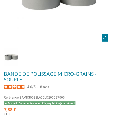
BANDE DE POLISSAGE MICRO-GRAINS -
SOUPLE
4.6
/
5
-
8
avis
Référence
BAMICROGSLA50LO2000G7000
En stock. Commandez avant 12h, expédié le jour même !
7,88 €
TTC