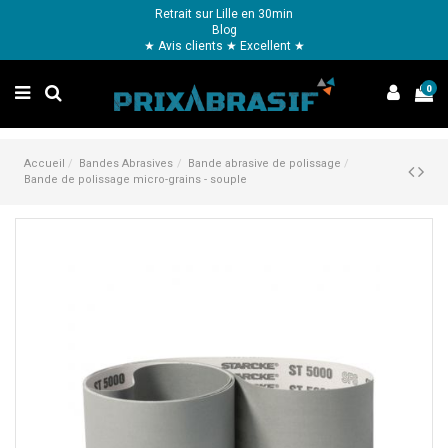
Retrait sur Lille en 30min
Blog
★ Avis clients ★ Excellent ★
0
Accueil
Bandes Abrasives
Bande abrasive de polissage
Bande de polissage micro-grains - souple