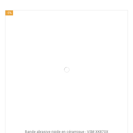
-5%
-
Bande abrasive rigide en céramique - VSM XK870X