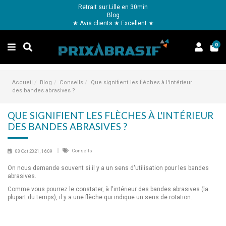
Retrait sur Lille en 30min
Blog
★ Avis clients ★ Excellent ★
0
Accueil
Blog
Conseils
Que signifient les flèches à l'intérieur
des bandes abrasives ?
QUE SIGNIFIENT LES FLÈCHES À L'INTÉRIEUR
DES BANDES ABRASIVES ?
Conseils
08 Oct 2021, 16:09
On nous demande souvent si il y a un sens d'utilisation pour les bandes
abrasives.
Comme vous pourrez le constater, à l'intérieur des bandes abrasives (la
plupart du temps), il y a une flèche qui indique un sens de rotation.