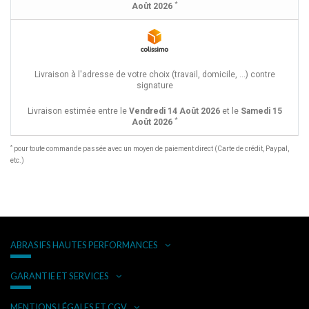
*
Août 2026
Livraison à l'adresse de votre choix (travail, domicile, ...) contre
signature
Livraison estimée entre le
Vendredi 14 Août 2026
et le
Samedi 15
*
Août 2026
*
pour toute commande passée avec un moyen de paiement direct (Carte de crédit, Paypal,
etc.)
ABRASIFS HAUTES PERFORMANCES
GARANTIE ET SERVICES
MENTIONS LÉGALES ET CGV