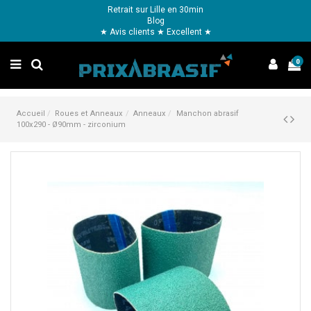
Retrait sur Lille en 30min
Blog
★ Avis clients ★ Excellent ★
0
Accueil
Roues et Anneaux
Anneaux
Manchon abrasif
100x290 - Ø90mm - zirconium