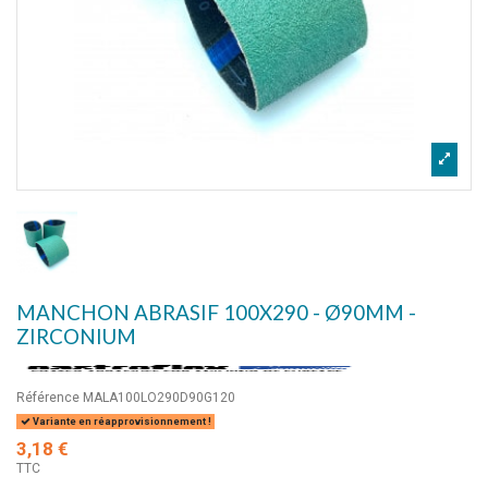
MANCHON ABRASIF 100X290 - Ø90MM -
ZIRCONIUM
Référence
MALA100LO290D90G120
Variante en réapprovisionnement !
3,18 €
TTC