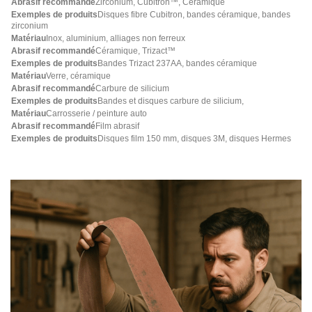
Zirconium, Cubitron™, Céramique
Disques fibre Cubitron, bandes céramique, bandes
zirconium
Inox, aluminium, alliages non ferreux
Céramique, Trizact™
Bandes Trizact 237AA, bandes céramique
Verre, céramique
Carbure de silicium
Bandes et disques carbure de silicium,
Carrosserie / peinture auto
Film abrasif
Disques film 150 mm, disques 3M, disques Hermes