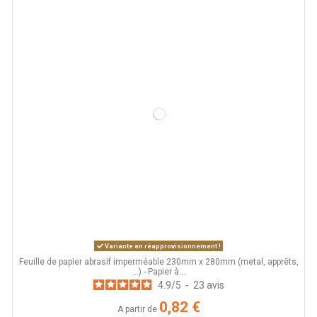
Variante en réapprovisionnement !
Feuille de papier abrasif imperméable 230mm x 280mm (metal, apprêts,
...) - Papier à...
4.9
/
5
-
23
avis
0,82 €
A partir de