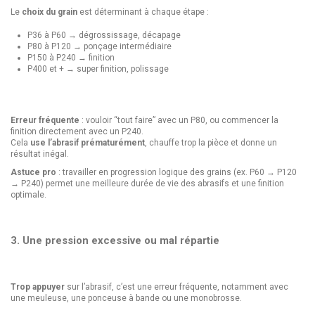
Le
choix du grain
est déterminant à chaque étape :
P36 à P60 → dégrossissage, décapage
P80 à P120 → ponçage intermédiaire
P150 à P240 → finition
P400 et + → super finition, polissage
Erreur fréquente
: vouloir “tout faire” avec un P80, ou commencer la
finition directement avec un P240.
Cela
use l’abrasif prématurément
, chauffe trop la pièce et donne un
résultat inégal.
Astuce pro
: travailler en progression logique des grains (ex. P60 → P120
→ P240) permet une meilleure durée de vie des abrasifs et une finition
optimale.
3. Une pression excessive ou mal répartie
Trop appuyer
sur l’abrasif, c’est une erreur fréquente, notamment avec
une meuleuse, une ponceuse à bande ou une monobrosse.