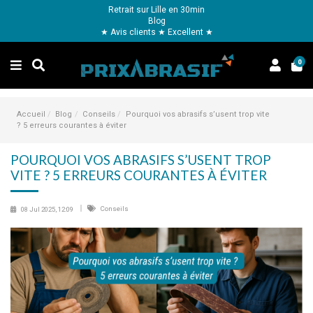
Retrait sur Lille en 30min
Blog
★ Avis clients ★ Excellent ★
0
Accueil
Blog
Conseils
Pourquoi vos abrasifs s’usent trop vite
? 5 erreurs courantes à éviter
POURQUOI VOS ABRASIFS S’USENT TROP
VITE ? 5 ERREURS COURANTES À ÉVITER
Conseils
08 Jul 2025, 12:09