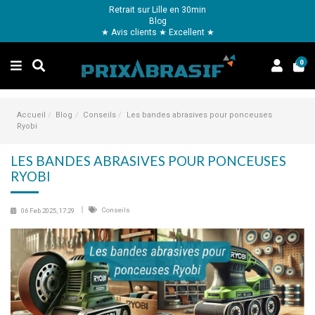
Retrait sur Lille en 30min
Blog
★ Avis clients ★ Excellent ★
0
Accueil
Blog
Conseils
Les bandes abrasives pour ponceuses
Ryobi
LES BANDES ABRASIVES POUR PONCEUSES
RYOBI
Conseils
06 Feb 2025, 17:29