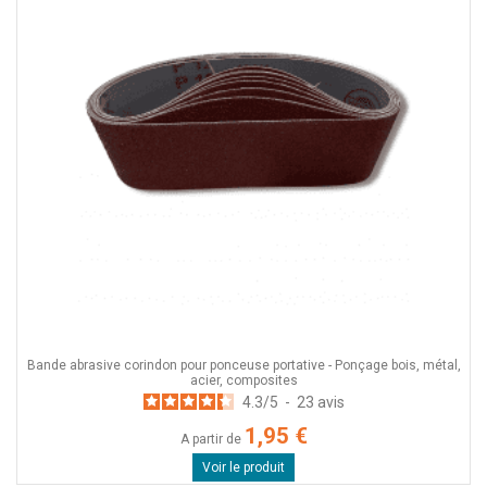
Bande abrasive corindon pour ponceuse portative - Ponçage bois, métal,
acier, composites
4.3
/
5
-
23
avis
1,95 €
A partir de
Voir le produit