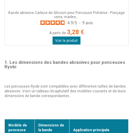
Bande abrasive Carbure de Silicium pour Ponceuse Portative - Ponçage
verre, marbre,...
4.9
/
5
-
9
avis
3,28 €
A partir de
Voir le produit
1. Les dimensions des bandes abrasives pour ponceuses
Ryobi
Les ponceuses Ryobi sont compatibles avec différentes tailles de bandes
abrasives. Voici un tableau récapitulatif des modèles courants et de leurs
dimensions de bande correspondantes :
Modèle de
Dimensions de
ponceuse
la bande
Application principale