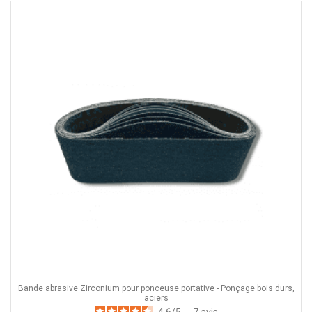
Bande abrasive Zirconium pour ponceuse portative - Ponçage bois durs,
aciers
4.6
/
5
-
7
avis