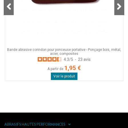
e
Bande abrasive corindon pour ponceuse portative - Ponçage bois, métal,
acier, composites
4.3
/
5
-
23
avis
1,95 €
A partir de
Voir le produit
ABRASIFS HAUTES PERFORMANCES