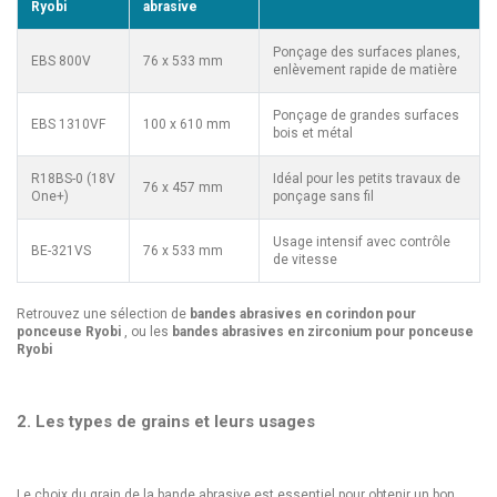
Ryobi
abrasive
Ponçage des surfaces planes,
EBS 800V
76 x 533 mm
enlèvement rapide de matière
Ponçage de grandes surfaces
EBS 1310VF
100 x 610 mm
bois et métal
R18BS-0 (18V
Idéal pour les petits travaux de
76 x 457 mm
One+)
ponçage sans fil
Usage intensif avec contrôle
BE-321VS
76 x 533 mm
de vitesse
Retrouvez une sélection de
bandes abrasives en corindon pour
ponceuse Ryobi
, ou les
bandes abrasives en zirconium pour ponceuse
Ryobi
2. Les types de grains et leurs usages
Le choix du grain de la bande abrasive est essentiel pour obtenir un bon