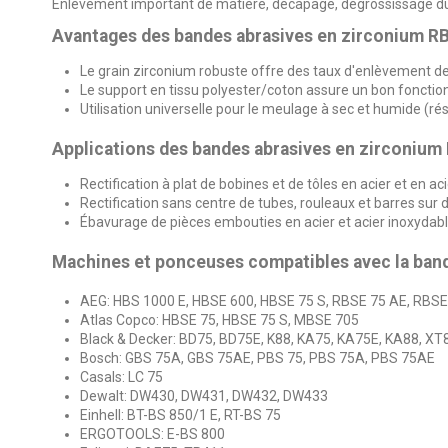
Enlèvement important de matière, décapage, dégrossissage du 
Avantages des bandes abrasives en zirconium R
Le grain zirconium robuste offre des taux d'enlèvement de 
Le support en tissu polyester/coton assure un bon fonct
Utilisation universelle pour le meulage à sec et humide (résis
Applications des bandes abrasives en zirconiu
Rectification à plat de bobines et de tôles en acier et en a
Rectification sans centre de tubes, rouleaux et barres sur 
Ébavurage de pièces embouties en acier et acier inoxydab
Machines et ponceuses compatibles avec la band
AEG: HBS 1000 E, HBSE 600, HBSE 75 S, RBSE 75 AE, RBSE
Atlas Copco: HBSE 75, HBSE 75 S, MBSE 705
Black & Decker: BD75, BD75E, K88, KA75, KA75E, KA88, X
Bosch: GBS 75A, GBS 75AE, PBS 75, PBS 75A, PBS 75AE
Casals: LC 75
Dewalt: DW430, DW431, DW432, DW433
Einhell: BT-BS 850/1 E, RT-BS 75
ERGOTOOLS: E-BS 800