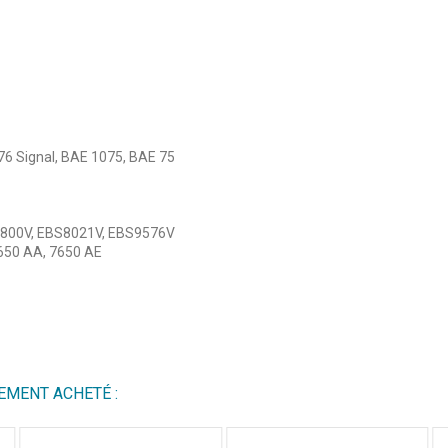
6 Signal, BAE 1075, BAE 75
BS800V, EBS8021V, EBS9576V
7650 AA, 7650 AE
4
/
5
Avis vérifié
EMENT ACHETÉ :
bon produit.
Avis du
04/07/2026
, suite à une expérience du
17/06/2026
par
Marc G.