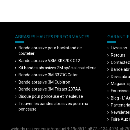
ABRASIFS HAUTES PERFORMANCES
GARANTIE 
Bande abrasive pour backstand de
Livraison
coutelier
Retours
Bande abrasive VSM XK870X C12
Contactez
Kit bandes abrasives 3M spécial coutellerie
Bande abr
Bande abrasive 3M 337DC Gator
Devis abra
Bande abrasive 3M Cubitron
Magasin sp
Bande abrasive 3M Trizact 237AA
Fournisseu
Disque pour ponceuse et meuleuse
Blog - L' A
Trouver les bandes abrasives pour ma
Partenariat
ponceuse
Newsletter
Foire Aux 
widgets.rr.skeepers.io/product/b19a861f-a877-e134-4974-ab