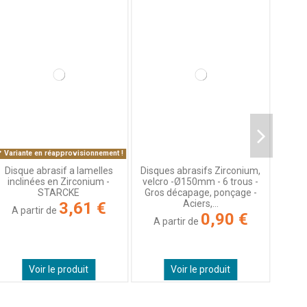
c M.
Variante en réapprovisionnement !
Disque abrasif a lamelles
Disques abrasifs Zirconium,
inclinées en Zirconium -
velcro -Ø150mm - 6 trous -
STARCKE
Gros décapage, ponçage -
Aciers,...
3,61 €
A partir de
0,90 €
A partir de
c M.
Voir le produit
Voir le produit