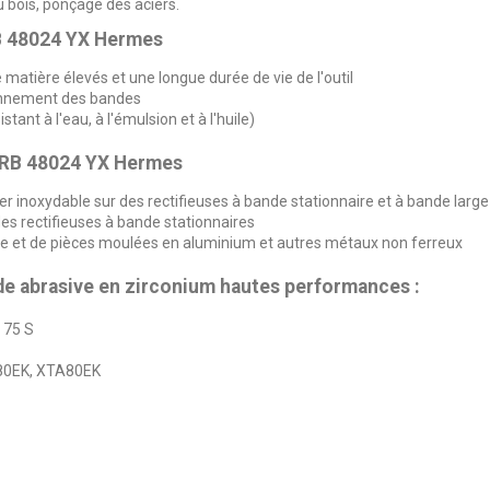
bois, ponçage des aciers.
B 48024 YX Hermes
matière élevés et une longue durée de vie de l'outil
ionnement des bandes
tant à l'eau, à l'émulsion et à l'huile)
m RB 48024 YX Hermes
cier inoxydable sur des rectifieuses à bande stationnaire et à bande large
des rectifieuses à bande stationnaires
le et de pièces moulées en aluminium et autres métaux non ferreux
e abrasive en zirconium hautes performances :
 75 S
T80EK, XTA80EK