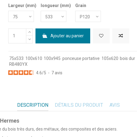
Largeur (mm)
longueur (mm)
Grain
Ajouter au panier
75x533
100x610
100x945
ponceuse portative
105x620
bois dur
RB480YX
4.6
/
5
-
7
avis
DESCRIPTION
DÉTAILS DU PRODUIT
AVIS
X Hermes
e du bois très durs, des métaux, des composites et des aciers.