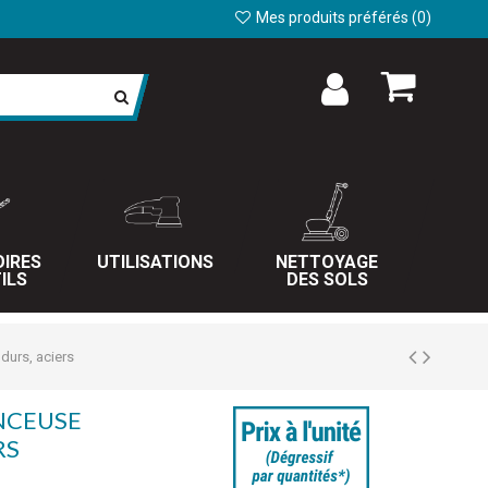
Mes produits préférés (
0
)
IRES
UTILISATIONS
NETTOYAGE
ILS
DES SOLS
durs, aciers
NCEUSE
RS