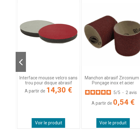
Basé sur
7
avis soumis à un
contrôle
Voir tous les avis sur ce site
5
étoiles
4
4
étoiles
3
3
étoiles
0
2
étoiles
0
1
étoile
0
Trier les avis
Manchon abrasif Zirconium 
 pour
Interface mousse velcro sans
Ponçage inox et acier
trou pour disque abrasif
3 €
14,30 €
A partir de
5
/
5
-
2
avis
0,54 €
A partir de
Voir le produit
Voir le produit