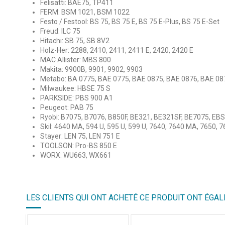
Felisatti: BAE75, TP411
FERM: BSM 1021, BSM 1022
Festo / Festool: BS 75, BS 75 E, BS 75 E-Plus, BS 75 E-Set
Freud: ILC 75
Hitachi: SB 75, SB 8V2
Holz-Her: 2288, 2410, 2411, 2411 E, 2420, 2420 E
MAC Allister: MBS 800
Makita: 9900B, 9901, 9902, 9903
Metabo: BA 0775, BAE 0775, BAE 0875, BAE 0876, BAE 087
Milwaukee: HBSE 75 S
PARKSIDE: PBS 900 A1
Peugeot: PAB 75
Ryobi: B7075, B7076, B850F, BE321, BE321SF, BE7075, E
Skil: 4640 MA, 594 U, 595 U, 599 U, 7640, 7640 MA, 7650, 
Stayer: LEN 75, LEN 751 E
TOOLSON: Pro-BS 850 E
WORX: WU663, WX661
4.6
/
5
LES CLIENTS QUI ONT ACHETÉ CE PRODUIT ONT ÉGAL