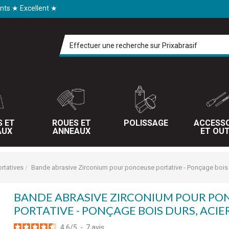
ents ★ Excellent ★
S ET
ROUES ET
POLISSAGE
ACCESSO
AUX
ANNEAUX
ET OUT
rtatives
Bande abrasive Zirconium pour ponceuse portative - Ponçage bois 
BANDE ABRASIVE ZIRCONIUM POUR PO
PORTATIVE - PONÇAGE BOIS DURS, ACIE
4.6
/
5
-
7
avis