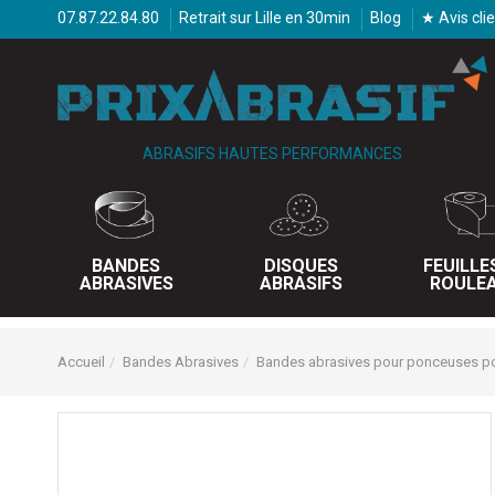
07.87.22.84.80
Retrait sur Lille en 30min
Blog
★ Avis cli
ABRASIFS HAUTES PERFORMANCES
BANDES
DISQUES
FEUILLE
ABRASIVES
ABRASIFS
ROULE
Accueil
Bandes Abrasives
Bandes abrasives pour ponceuses po