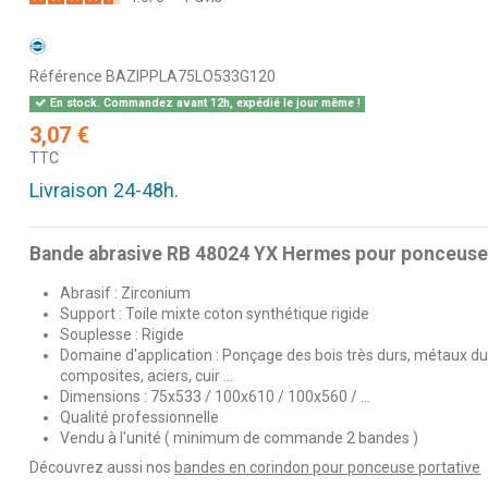
Référence
BAZIPPLA75LO533G120
En stock. Commandez avant 12h, expédié le jour même !
3,07 €
TTC
Livraison 24-48h.
Bande abrasive RB 48024 YX Hermes pour ponceuse 
Abrasif : Zirconium
Support : Toile mixte coton synthétique rigide
Souplesse : Rigide
Domaine d'application : Ponçage des bois très durs, métaux durs
composites, aciers, cuir ...
Dimensions : 75x533 / 100x610 / 100x560 / ...
Qualité professionnelle
Vendu à l'unité ( minimum de commande 2 bandes )
Découvrez aussi nos
bandes en corindon pour ponceuse portative