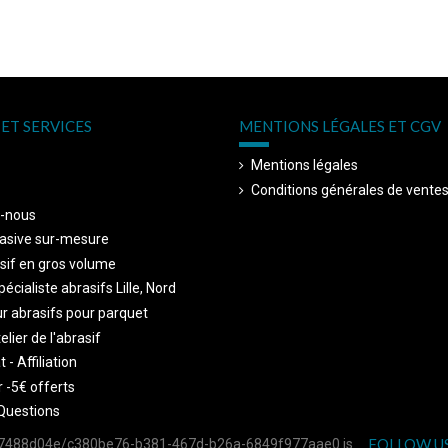
ET SERVICES
MENTIONS LÉGALES ET CGV
Mentions légales
Conditions générales de vente
-nous
asive sur-mesure
sif en gros volume
écialiste abrasifs Lille, Nord
r abrasifs pour parquet
telier de l'abrasif
 - Affiliation
 -5€ offerts
Questions
FOLLOW U
757488d04e/c380be76-b381-467d-b26a-6849f977aae0.js