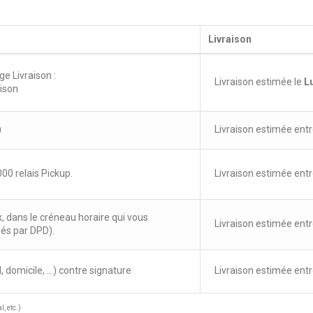
Bien.
Avis du
12/01/2026
, suite à une expérience du
20/12/2025
par
Marc G.
Livraison
Utile
(0)
Signaler
ge Livraison :
Livraison estimée le
L
aison
5
/
5
Avis vérifié
)
Livraison estimée entr
Utilisées pour poncer un parquet. Très bon pouvoir abrasif , bonn
Avis du
01/08/2025
, suite à une expérience du
06/07/2025
par
Robert 
00 relais Pickup.
Livraison estimée entr
Utile
(0)
Signaler
x, dans le créneau horaire qui vous
Livraison estimée entr
1
sés par DPD).
, domicile, ...) contre signature
Livraison estimée entr
, etc.)