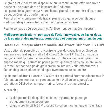
Le grain profilé calibré 3M disposé selon un motif unique offre un taux de
coupe et une durée de vie à la pointe de l'industrie
Fait partie de la gamme 3M Xtract, le nec plus ultra en matière d'extraction
de poussières et de performance
Permet un environnement de travail plus propre qu'avec des disques
traditionnels grâce aux trous d'extraction de poussières
Pour le ponçage dégrossissant et l'enlèvement de matière important
Meilleures applications : ponçage de l'acier inoxydable, de l'acier doux,
de la peinture, des matériaux composites et ponçage important du bois
Détails du disque abrasif maille 3M Xtract Cubitron II 710W
L'extraction de poussières rencontre le taux de coupe le plus élevé du
secteur avec le disque maille 3M Xtract Cubitron II 710W. Ce disque de
ponçage haut de gamme présente une structure abrasive unique sur un
support maille qui permet un ponçage pratiquement sans poussière, avec
la fameuse technologie de grain profilé calibré 3M. Vous effectuerez la
finition de plus de pièces par disque avec moins de poussière.
Le disque Cubitron II Hookit 710W Xtract est particulièrement adapté pour la
fabrication des métaux, en passant par le travail du bois, jusqu'aux
opérations OEM aéronautique, marine, ferroviaire et automobile.
A retenir :
Le disque maille de qualité supérieure permet un ponçage
pratiquement sans poussière
Le grain profilé calibré 3M disposé selon un motif unique offre un taux