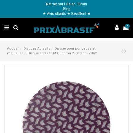
Retrait sur Lille en 30min
Blog
★ Avis clients ★ Excellent ★
0
Accueil
Disques Abrasifs
Disque pour ponceuse et
meuleuse
Disque abrasif 3M Cubitron 2 - Xtract - 710W