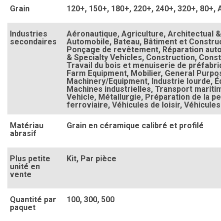
Grain
120+
, 150+
, 180+
, 220+
, 240+
, 320+
, 80+
,
Industries
Aéronautique
, Agriculture
, Architectual &
secondaires
Automobile
, Bateau
, Bâtiment et Constru
Ponçage de revêtement
, Réparation aut
& Specialty Vehicles
, Construction
, Cons
Travail du bois et menuiserie de préfabr
Farm Equipment
, Mobilier
, General Purpo
Machinery/Equipment
, Industrie lourde
, 
Machines industrielles
, Transport mariti
Vehicle
, Métallurgie
, Préparation de la p
ferroviaire
, Véhicules de loisir
, Véhicules
Matériau
Grain en céramique calibré et profilé
abrasif
Plus petite
Kit
, Par pièce
unité en
vente
Quantité par
100
, 300
, 500
paquet