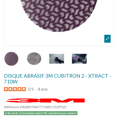
DISQUE ABRASIF 3M CUBITRON 2 - XTRACT -
710W
5
/
5
-
8
avis
Référence
DA3MXTRACT710WD125GP320
En stock. Commandez avant 12h, expédié le jour même !