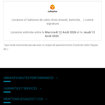
Livraison à l'adresse de votre choix (travail, domicile, ...) contre
signature
Livraison estimée entre le
Mercredi 12 Août 2026
et le
Jeudi 13
*
Août 2026
*
pour toute commande passée avec un moyen de paiement direct (Carte de crédit, Paypal,
etc.)
ABRASIFS HAUTES PERFORMANCES
GARANTIE ET SERVICES
MENTIONS LÉGALES ET CGV