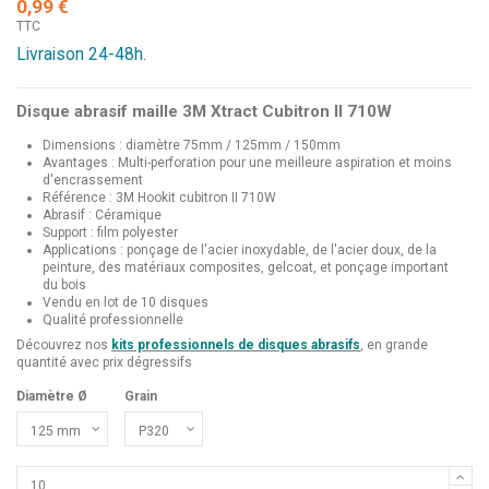
0,99 €
TTC
Livraison 24-48h.
Disque abrasif maille 3M Xtract Cubitron II 710W
Dimensions : diamètre 75mm / 125mm / 150mm
Avantages : Multi-perforation pour une meilleure aspiration et moins
d'encrassement
Référence : 3M Hookit cubitron II 710W
Abrasif : Céramique
Support : film polyester
Applications : ponçage de l'acier inoxydable, de l'acier doux, de la
peinture, des matériaux composites, gelcoat, et ponçage important
du bois
Vendu en lot de 10 disques
Qualité professionnelle
Découvrez nos
kits professionnels de disques abrasifs
, en grande
quantité avec prix dégressifs
Diamètre Ø
Grain