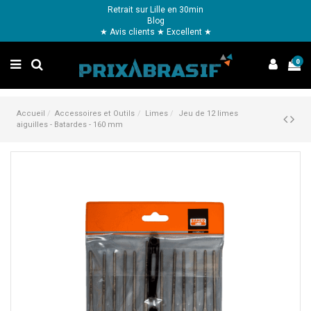
Retrait sur Lille en 30min
Blog
★ Avis clients ★ Excellent ★
0
Accueil
Accessoires et Outils
Limes
Jeu de 12 limes
aiguilles - Batardes - 160 mm