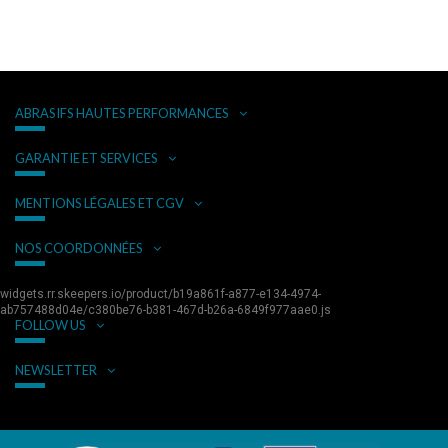
ABRASIFS HAUTES PERFORMANCES
GARANTIE ET SERVICES
MENTIONS LÉGALES ET CGV
NOS COORDONNÉES
widgets.rr.skeepers.io/product/b19a861f-a877-e134-4974-
ab757488d04e/c380be76-b381-467d-b26a-6849f977aae0.js
FOLLOW US
NEWSLETTER