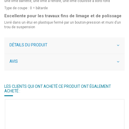
une lime barrette, une lime à fendre, une lime coulisse à bord rond
Type de coupe : 0 = bâtarde
Excellente pour les travaux fins de limage et de polissage
Livré dans un étui en plastique fermé par un bouton-pression et muni d’un
trou de suspension
DÉTAILS DU PRODUIT
AVIS
LES CLIENTS QUI ONT ACHETÉ CE PRODUIT ONT ÉGALEMENT
ACHETÉ :