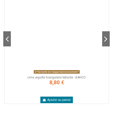
Variante en réapprovisionnement !
Lime aiguille triangulaire bâtarde - BAHCO
8,80 €
Ajouter au panier