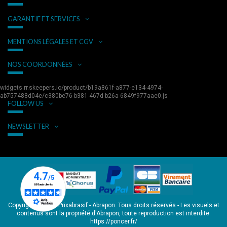
GARANTIE ET SERVICES
MENTIONS LÉGALES ET CGV
NOS COORDONNÉES
widgets.rr.skeepers.io/product/b19a861f-a877-e134-4974-
ab757488d04e/c380be76-b381-467d-b26a-6849f977aae0.js
FOLLOW US
NEWSLETTER
Copyright © 2026 Prixabrasif - Abrapon. Tous droits réservés - Les visuels et
contenus sont la propriété d'Abrapon, toute reproduction est interdite.
https://poncer.fr/