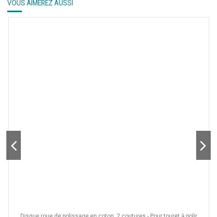
VOUS AIMEREZ AUSSI
Disque roue de polissage en coton, 2 coutures - Pour touret à polir
-