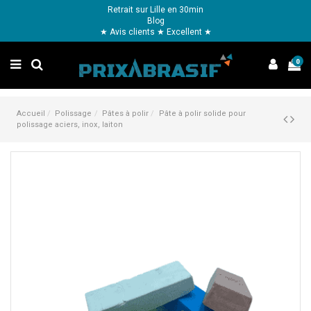
Retrait sur Lille en 30min
Blog
★ Avis clients ★ Excellent ★
0
Accueil
Polissage
Pâtes à polir
Pâte à polir solide pour
polissage aciers, inox, laiton