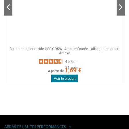
Forets en acier rapide HSS-CO5% - Ame renforcée - Affutage en croix -
Amaya
4.5
/
5
-
11
avis
1,69 €
A partir de
Voir le produit
ABRASIFS HAUTES PERFORMANCES