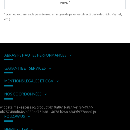
*
2026
*
pour toute commande passée avec un moyen de paiement direct (Carte de crédit, Paypal,
etc.)
ABRASIFS HAUTES PERFORMANCES
GARANTIE ET SERVICES
MENTIONS LÉGALES ET CGV
NOS COORDONNÉES
widgets.rr.skeepers.io/product/b19a861f-a877-e134-4974-
ab757488d04e/c380be76-b381-467d-b26a-6849f977aae0.js
FOLLOW US
NEWSLETTER