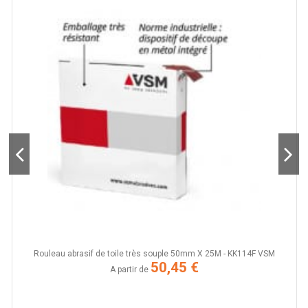
Rouleau abrasif de toile très souple 50mm X 25M - KK114F VSM
D
50,45 €
A partir de