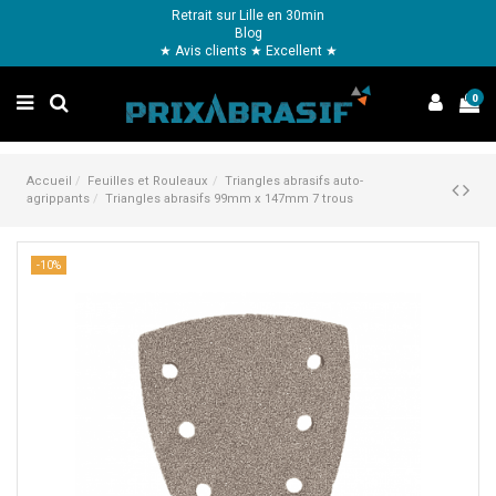
Retrait sur Lille en 30min
Blog
★ Avis clients ★ Excellent ★
0
Accueil
Feuilles et Rouleaux
Triangles abrasifs auto-
agrippants
Triangles abrasifs 99mm x 147mm 7 trous
-10%