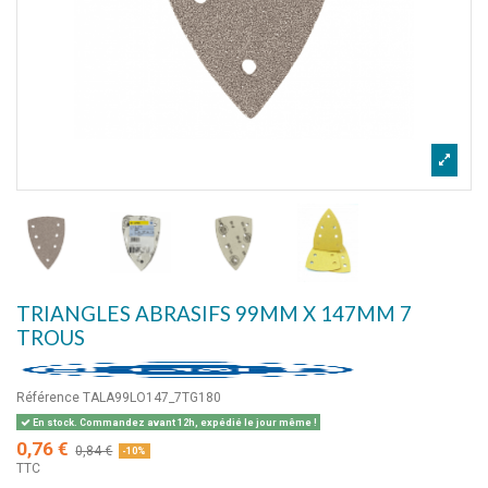
TRIANGLES ABRASIFS 99MM X 147MM 7
TROUS
Référence
TALA99LO147_7TG180
En stock. Commandez avant 12h, expédié le jour même !
0,76 €
0,84 €
-10%
TTC