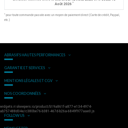
*
Août 2026
*
pour toute commande passée avec un moyen de paiement direct (Carte de crédit, Paypal,
etc.)
ABRASIFS HAUTES PERFORMANCES
GARANTIE ET SERVICES
MENTIONS LÉGALES ET CGV
NOS COORDONNÉES
widgets.rr.skeepers.io/product/b19a861f-a877-e134-4974-
ab757488d04e/c380be76-b381-467d-b26a-6849f977aae0.js
FOLLOW US