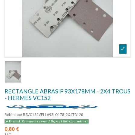
RECTANGLE ABRASIF 93X178MM - 2X4 TROUS
- HERMES VC152
Référence
RAVC152VELLA93LO178_2X4TG120
En stock. Commandez avant 12h, expédié le jour même !
0,80 €
TTC