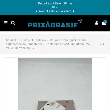
Retrait sur Lille en 30min
Blog
★ Avis clients ★ Excellent ★
0
Accueil
Feuilles et Rouleaux
Coupes rectangulaires auto-
agrippantes pour machines
Rectangle abrasif 93x178mm - 2x4
trous - Hermes VC152