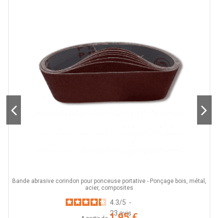
Bande abrasive corindon pour ponceuse portative - Ponçage bois, métal,
acier, composites
4.3
/
5
-
23
avis
1,95 €