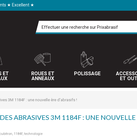
ents ★ Excellent ★
S ET
ROUES ET
POLISSAGE
ACCESSO
AUX
ANNEAUX
ET OUT
ives 3M 1184F : une nouvelle ère d'abrasifs !
DES ABRASIVES 3M 1184F : UNE NOUVELLE 
cubitron, 1184F, technologie