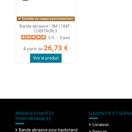
Variante en réapprovisionnement !
Bande abrasive - 3M 1184F -
CUBITRON 3
5
/
5
-
3
avis
26,73 €
A partir de
Voir le produit
ABRASIFS HAUTES
GARANTIE ET SERVI
PERFORMANCES
Livraison
Bande abrasive pour backstand
Retours