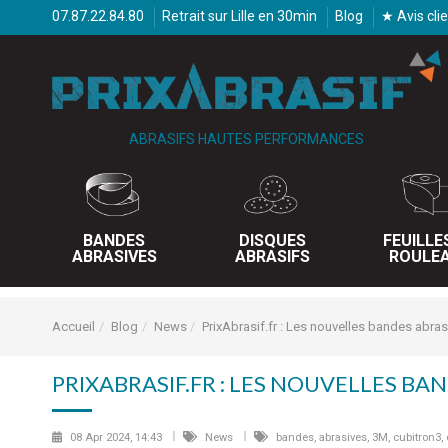
07.87.22.84.80
Retrait sur Lille en 30min
Blog
★ Avis cli
ABRASIFS HAUTES PERFORMANCES
BANDES
DISQUES
FEUILLE
ABRASIVES
ABRASIFS
ROULE
Accueil
Blog
News
PrixAbrasif.fr : Les nouvelles bandes abras
PRIXABRASIF.FR : LES NOUVELLES BAN
08 Apr 2024, 14:43
News
bandes, abrasives, 3M, cubitron3, 