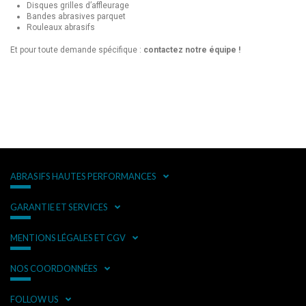
Disques grilles d’affleurage
Bandes abrasives parquet
Rouleaux abrasifs
Et pour toute demande spécifique :
contactez notre équipe !
ABRASIFS HAUTES PERFORMANCES
GARANTIE ET SERVICES
MENTIONS LÉGALES ET CGV
NOS COORDONNÉES
FOLLOW US