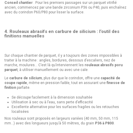
Conseil chantier
: Pour les premiers passages sur un parquet vitrifié
ancien, commencez par une bande zirconium P36 ou P40, puis enchaînez
avec du corindon P60/P80 pour lisser la surface.
4. Rouleaux abrasifs en carbure de silicium : l’outil des
finitions manuelles
Sur chaque chantier de parquet, il y a toujours des zones impossibles à
traiter à la machine : angles, bordures, dessous d’escaliers, nez de
marche, moulures... C’est là qu’interviennent les
rouleaux abrasifs poru
parquet
, à utiliser manuellement ou avec une cale.
Le
carbure de silicium
, plus dur que le corindon, offre une
capacité de
coupe rapide
, même en pression faible, tout en assurant une
finesse de
finition
parfaite.
Se découpe facilement à la dimension souhaitée
Utilisation à sec ou à l’eau, sans perte d’efficacité
Excellente alternative pour les surfaces fragiles ou les retouches
localisées
Nos rouleaux sont proposés en largeurs variées (40 mm, 50 mm, 115
mm…) avec des longueurs jusqu’à 50 mètres, du grain
P36 à P800
.