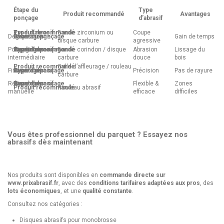
Étape du
Type
Produit recommandé
Avantages
ponçage
d’abrasif
Bande zirconium ou
Coupe
Dégrossissage
Gain de temps
disque carbure
agressive
Ponçage
Bande corindon / disque
Abrasion
Lissage du
intermédiaire
carbure
douce
bois
Grille d’affleurage / rouleau
Finition
Précision
Pas de rayure
carbure
Retouche
Flexible &
Zones
Rouleau abrasif
manuelle
efficace
difficiles
Vous êtes professionnel du parquet ? Essayez nos
abrasifs dès maintenant
Nos produits sont disponibles en
commande directe sur
www.prixabrasif.fr
, avec des
conditions tarifaires adaptées aux pros
, des
lots économiques
, et une
qualité constante
.
Consultez nos catégories :
Disques abrasifs pour monobrosse