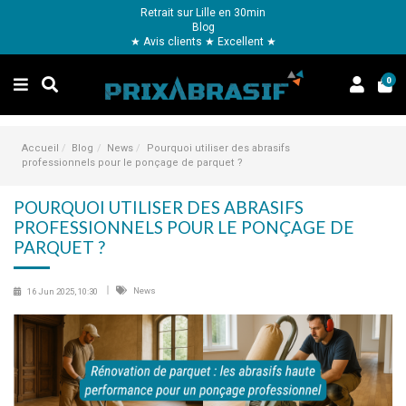
Retrait sur Lille en 30min
Blog
★ Avis clients ★ Excellent ★
0
Accueil
Blog
News
Pourquoi utiliser des abrasifs
professionnels pour le ponçage de parquet ?
POURQUOI UTILISER DES ABRASIFS
PROFESSIONNELS POUR LE PONÇAGE DE
PARQUET ?
News
16 Jun 2025, 10:30