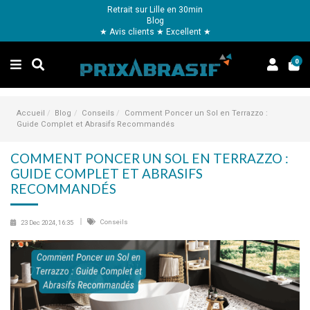
Retrait sur Lille en 30min
Blog
★ Avis clients ★ Excellent ★
0
Accueil
Blog
Conseils
Comment Poncer un Sol en Terrazzo :
Guide Complet et Abrasifs Recommandés
COMMENT PONCER UN SOL EN TERRAZZO :
GUIDE COMPLET ET ABRASIFS
RECOMMANDÉS
Conseils
23 Dec 2024, 16:35