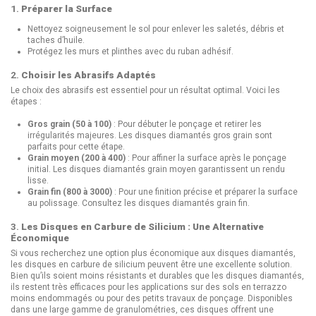
1.
Préparer la Surface
Nettoyez soigneusement le sol pour enlever les saletés, débris et
taches d’huile.
Protégez les murs et plinthes avec du ruban adhésif.
2.
Choisir les Abrasifs Adaptés
Le choix des abrasifs est essentiel pour un résultat optimal. Voici les
étapes :
Gros grain (50 à 100)
: Pour débuter le ponçage et retirer les
irrégularités majeures. Les
disques diamantés gros grain
sont
parfaits pour cette étape.
Grain moyen (200 à 400)
: Pour affiner la surface après le ponçage
initial. Les
disques diamantés grain moyen
garantissent un rendu
lisse.
Grain fin (800 à 3000)
: Pour une finition précise et préparer la surface
au polissage. Consultez les
disques diamantés grain fin
.
3.
Les Disques en Carbure de Silicium : Une Alternative
Économique
Si vous recherchez une option plus économique aux disques diamantés,
les disques en carbure de silicium peuvent être une excellente solution.
Bien qu’ils soient moins résistants et durables que les disques diamantés,
ils restent très efficaces pour les applications sur des sols en terrazzo
moins endommagés ou pour des petits travaux de ponçage. Disponibles
dans une large gamme de granulométries, ces disques offrent une