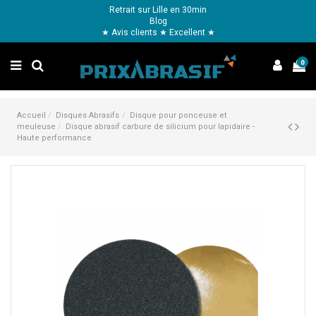
Retrait sur Lille en 30min
Blog
★ Avis clients ★ Excellent ★
0
Accueil
Disques Abrasifs
Disque pour ponceuse et
meuleuse
Disque abrasif carbure de silicium pour lapidaire -
Haute performance