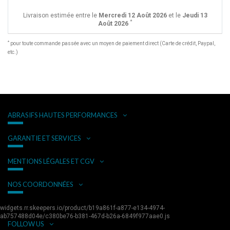
Livraison estimée entre le
Mercredi 12 Août 2026
et le
Jeudi 13
*
Août 2026
*
pour toute commande passée avec un moyen de paiement direct (Carte de crédit, Paypal,
etc.)
ABRASIFS HAUTES PERFORMANCES
GARANTIE ET SERVICES
MENTIONS LÉGALES ET CGV
NOS COORDONNÉES
widgets.rr.skeepers.io/product/b19a861f-a877-e134-4974-
ab757488d04e/c380be76-b381-467d-b26a-6849f977aae0.js
FOLLOW US