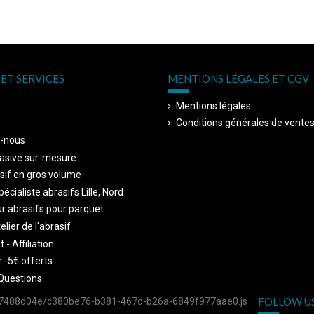
ET SERVICES
MENTIONS LÉGALES ET CGV
Mentions légales
Conditions générales de vente
-nous
asive sur-mesure
sif en gros volume
écialiste abrasifs Lille, Nord
r abrasifs pour parquet
telier de l'abrasif
 - Affiliation
 -5€ offerts
Questions
FOLLOW U
757488d04e/c380be76-b381-467d-b26a-6849f977aae0.js