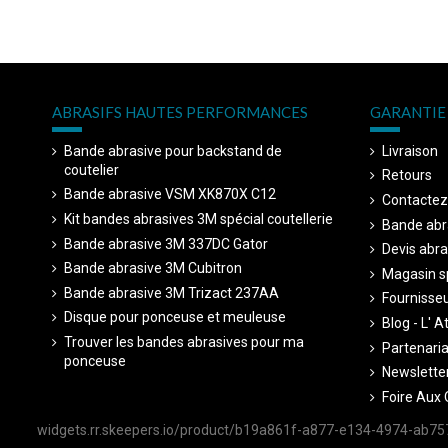
ABRASIFS HAUTES PERFORMANCES
GARANTIE 
Bande abrasive pour backstand de
Livraison
coutelier
Retours
Bande abrasive VSM XK870X C12
Contactez
Kit bandes abrasives 3M spécial coutellerie
Bande abr
Bande abrasive 3M 337DC Gator
Devis abra
Bande abrasive 3M Cubitron
Magasin sp
Bande abrasive 3M Trizact 237AA
Fournisseu
Disque pour ponceuse et meuleuse
Blog - L' A
Trouver les bandes abrasives pour ma
Partenariat
ponceuse
Newsletter
Foire Aux 
widgets.rr.skeepers.io/product/b19a861f-a877-e134-4974-ab