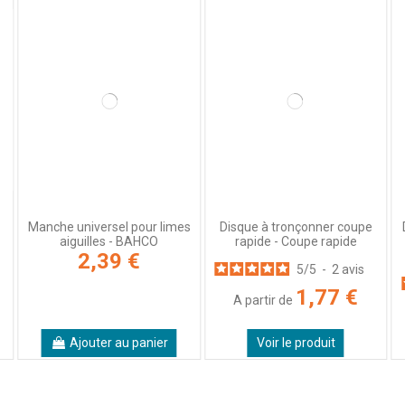
Manche universel pour limes
Disque à tronçonner coupe
aiguilles - BAHCO
rapide - Coupe rapide
2,39 €
5
/
5
-
2
avis
1,77 €
A partir de
Ajouter au panier
Voir le produit