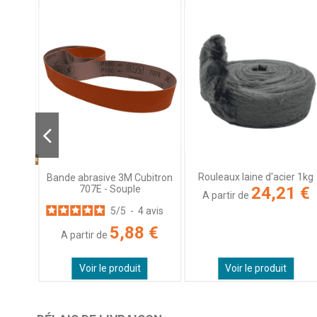
tres options
ntrage
Rouleaux laine d'acier 1kg
Bande abrasive 3M Cubitron
es) -
707E - Souple
24,21 €
A partir de
5
/
5
-
4
avis
avis
5,88 €
A partir de
 €
Voir le produit
Voir le produit