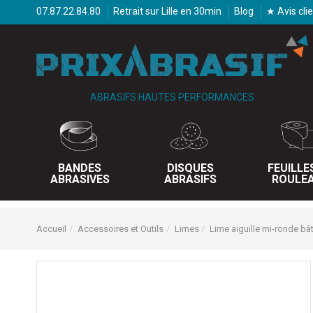
07.87.22.84.80
Retrait sur Lille en 30min
Blog
★ Avis cli
ABRASIFS HAUTES PERFORMANCES
BANDES
DISQUES
FEUILLE
ABRASIVES
ABRASIFS
ROULE
Accueil
Accessoires et Outils
Limes
Lime aiguille mi-ronde b