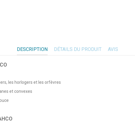
DESCRIPTION
DÉTAILS DU PRODUIT
AVIS
HCO
iers, les horlogers et les orfèvres
planes et convexes
douce
 BAHCO