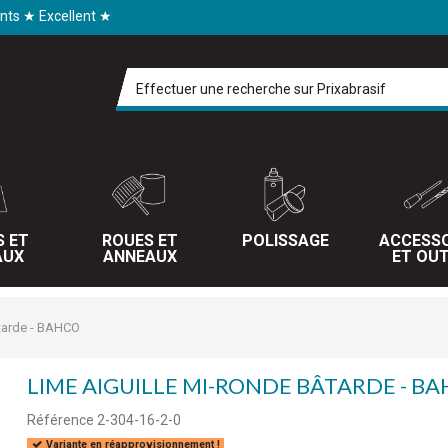
ents ★ Excellent ★
S ET
ROUES ET
POLISSAGE
ACCESSO
AUX
ANNEAUX
ET OUT
âtarde - BAHCO
LIME AIGUILLE MI-RONDE BÂTARDE - B
Référence
2-304-16-2-0
Variante en réapprovisionnement !