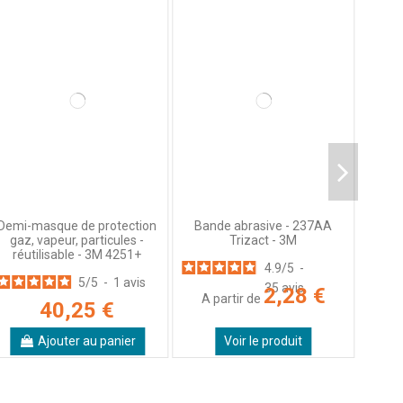
Demi-masque de protection
Bande abrasive - 237AA
gaz, vapeur, particules -
Trizact - 3M
réutilisable - 3M 4251+
4.9
/
5
-
5
/
5
-
1
avis
35
avis
2,28 €
A partir de
40,25 €
Ajouter au panier
Voir le produit