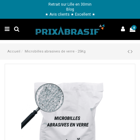
Retrait sur Lille en 30min
Blog
★ Avis clients ★ Excellent ★
0
Accueil
Microbilles abrasives de verre - 25Kg