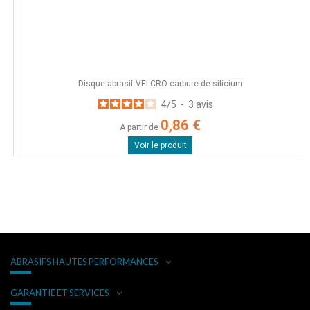
Disque abrasif VELCRO carbure de silicium
4
/
5
-
3
avis
0,86 €
A partir de
Voir le produit
ABRASIFS HAUTES PERFORMANCES
GARANTIE ET SERVICES