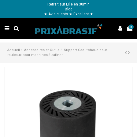
Retrait sur Lille en 30min
Blog
★ Avis clients ★ Excellent ★
0
Accueil
Accessoires et Outils
Support Caoutchouc pour
rouleaux pour machines à satiner