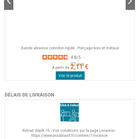
Bande abrasive corindon rigide - Ponçage bois et métaux
4.8
/
5
-
97
avis
2,11 €
A partir de
Voir le produit
DÉLAIS DE LIVRAISON
Retrait dépôt 1h - Voir conditions sur la page Livraison :
https://www.prixabrasif.fr/content/1-livraison