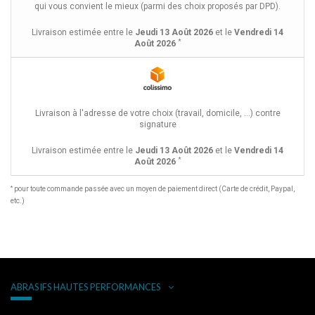
qui vous convient le mieux (parmi des choix proposés par DPD).
Livraison estimée entre le
Jeudi 13 Août 2026
et le
Vendredi 14
*
Août 2026
Livraison à l'adresse de votre choix (travail, domicile, ...) contre
signature
Livraison estimée entre le
Jeudi 13 Août 2026
et le
Vendredi 14
*
Août 2026
*
pour toute commande passée avec un moyen de paiement direct (Carte de crédit, Paypal,
etc.)
ABRASIFS HAUTES PERFORMANCES