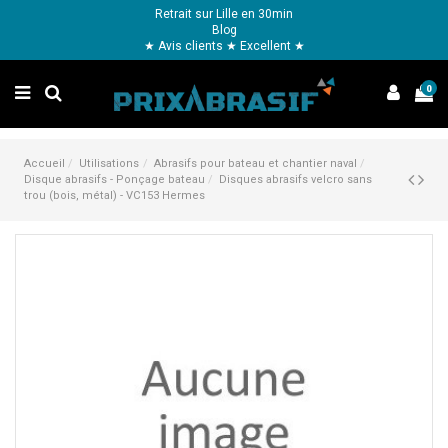
Retrait sur Lille en 30min
Blog
★ Avis clients ★ Excellent ★
0
Accueil
Utilisations
Abrasifs pour bateau et chantier naval
Disque abrasifs - Ponçage bateau
Disques abrasifs velcro sans
trou (bois, métal) - VC153 Hermes