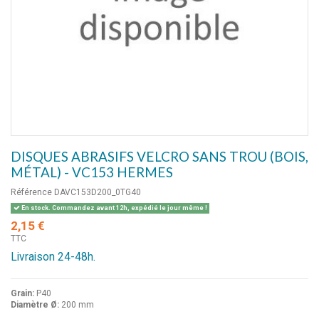
DISQUES ABRASIFS VELCRO SANS TROU (BOIS,
MÉTAL) - VC153 HERMES
Référence
DAVC153D200_0TG40
En stock. Commandez avant 12h, expédié le jour même !
2,15 €
TTC
Livraison 24-48h.
Grain:
P40
Diamètre Ø:
200 mm