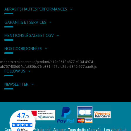
ABRASIFS HAUTES PERFORMANCES
GARANTIE ET SERVICES
MENTIONS LÉGALES ET CGV
NOS COORDONNÉES
widgets.rr.skeepers.io/product/b19a861f-a877-e134-4974-
ab757488d04e/c380be76-b381-467d-b26a-6849f977aae0.js
FOLLOW US
NEWSLETTER
Copyright © 2026 Prixabrasif - Abrapon. Tous droits réservés - Les visuels et