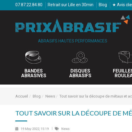
07.87.22.84.80
Retrait sur Lille en 30min
Blog
★ Avis cli
ABRASIFS HAUTES PERFORMANCES
BANDES
DISQUES
FEUILLE
ABRASIVES
ABRASIFS
ROULE
Accueil
Blog
News
Tout savoir sur la découpe de métaux et ac
TOUT SAVOIR SUR LA DÉCOUPE DE MÉ
19 May 2022, 15:19
News