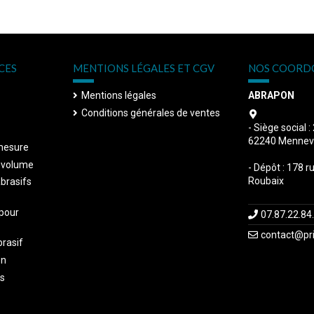
CES
MENTIONS LÉGALES ET CGV
NOS COORD
Mentions légales
ABRAPON
Conditions générales de ventes
- Siège social :
62240 Mennevi
mesure
s volume
- Dépôt : 178 r
Roubaix
abrasifs
 pour
07.87.22.84
contact@pri
brasif
on
ts