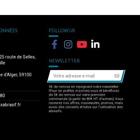
ONNÉES
FOLLOW US
 25 route de Selles,
NEWSLETTER
lle
ue d'Alger, 59100
5€ de remise en rejoignant notre newsletter
!Pour en profiter, inscrivez-vous et bénéficiez
de 5€ de remise sur votre première
.80
commande (à partir de 80€ HT d'achats).Vous
recevrez nos offres, nouveautés, promos, mais
xabrasif.fr
aussi des conseils et tutos sur l'utilisation des
abrasifs.