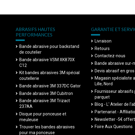
ABRASIFS HAUTES
GARANTIE ET SERVI
PERFORMANCES
Livraison
Bande abrasive pour backstand
Retours
de coutelier
Contactez-nous
Bande abrasive VSM XK870X
Bande abrasive sur-
C12
Devis abrasif en gro
Kit bandes abrasives 3M spécial
Magasin spécialiste 
coutellerie
Lille, Nord
Bande abrasive 3M 337DC Gator
Fournisseur abrasifs
Bande abrasive 3M Cubitron
parquet
Bande abrasive 3M Trizact
Blog - L' Atelier de l'a
237AA
Partenariat - Affiliati
Disque pour ponceuse et
Newsletter -5€ offer
meuleuse
Foire Aux Questions
Trouver les bandes abrasives
pour ma ponceuse