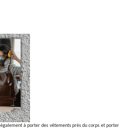
ez également à porter des vêtements près du corps et porter