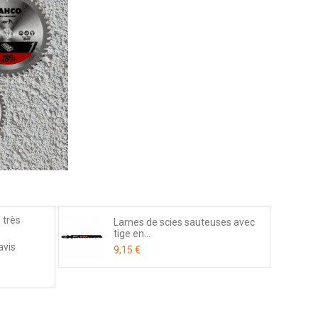
 très
Lames de scies sauteuses avec
tige en...
avis
9,15 €