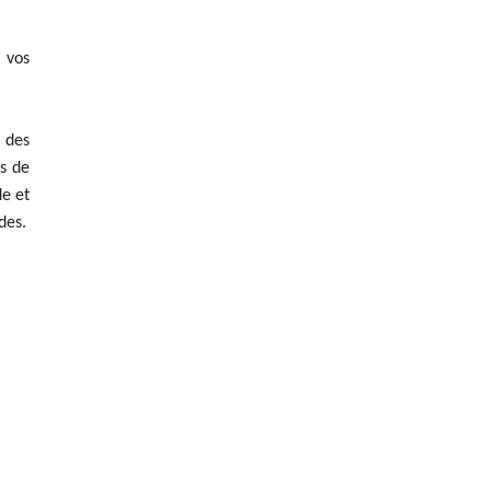
à vos
 des
es de
de et
des.