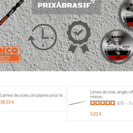
Limes de scie, angle vif
Lames de scies circulaires pour le...
mince...
38,33 €
5
/
5
-
1
5,02 €