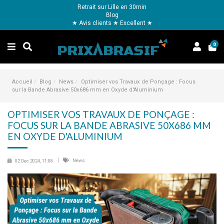
Retrait sur Lille en 30min
Blog
★ Avis clients ★ Excellent ★
0
Accueil
Blog
News
Optimiser vos Travaux de Ponçage : Focus
sur la Bande Abrasive 50x686 mm en Oxyde d'Aluminium
OPTIMISER VOS TRAVAUX DE PONÇAGE :
FOCUS SUR LA BANDE ABRASIVE 50X686 MM
EN OXYDE D'ALUMINIUM
News
02 Dec 2024, 11:08