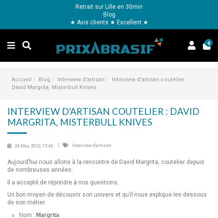
Retrait sur Lille en 30min
Blog
★ Avis clients ★ Excellent ★
0
Accueil
Blog
Interview d'artisan
Interview d'artisan coutelier :
David Margrita, Misterbull Knives
INTERVIEW D'ARTISAN COUTELIER : DAVID
MARGRITA, MISTERBULL KNIVES
Interview d'artisan
24 May 2022, 15:46
Aujourd’hui nous allons à la rencontre de David Margrita, coutelier depuis
de nombreuses années.
Il a accepté de répondre à nos questions.
Un bon moyen de découvrir son univers et qu’il nous explique les dessous
de son métier.
Nom :
Margrita