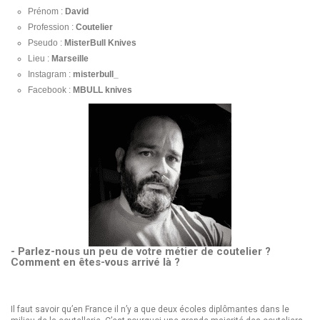
Prénom :
David
Profession :
Coutelier
Pseudo :
MisterBull Knives
Lieu :
Marseille
Instagram :
misterbull_
Facebook :
MBULL knives
- Parlez-nous un peu de votre métier de coutelier ?
Comment en êtes-vous arrivé là ?
Il faut savoir qu’en France il n’y a que deux écoles diplômantes dans le