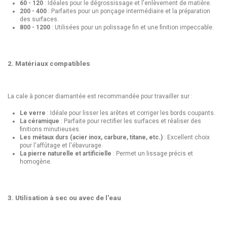
60 - 120
: Idéales pour le dégrossissage et l'enlèvement de matière.
200 - 400
: Parfaites pour un ponçage intermédiaire et la préparation
des surfaces.
800 - 1200
: Utilisées pour un polissage fin et une finition impeccable.
2. Matériaux compatibles
La cale à poncer diamantée est recommandée pour travailler sur :
Le verre
: Idéale pour lisser les arêtes et corriger les bords coupants.
La céramique
: Parfaite pour rectifier les surfaces et réaliser des
finitions minutieuses.
Les métaux durs (acier inox, carbure, titane, etc.)
: Excellent choix
pour l'affûtage et l'ébavurage.
La pierre naturelle et artificielle
: Permet un lissage précis et
homogène.
3. Utilisation à sec ou avec de l'eau