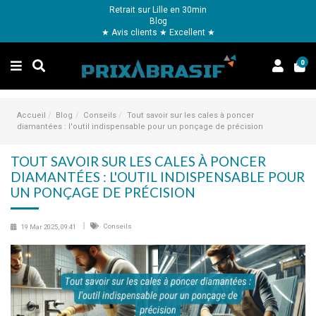
Retrait sur Lille en 30min
Blog
★ Avis clients ★ Excellent ★
0
Accueil
Blog
Conseils
Tout savoir sur les cales à poncer
diamantées : l'outil indispensable pour un ponçage de précision
TOUT SAVOIR SUR LES CALES À PONCER
DIAMANTÉES : L'OUTIL INDISPENSABLE POUR
UN PONÇAGE DE PRÉCISION
Conseils
19 Mar 2025, 09:41