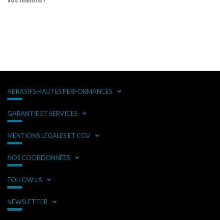
vos finitions !
ABRASIFS HAUTES PERFORMANCES
GARANTIE ET SERVICES
MENTIONS LÉGALES ET CGV
NOS COORDONNÉES
FOLLOW US
NEWSLETTER