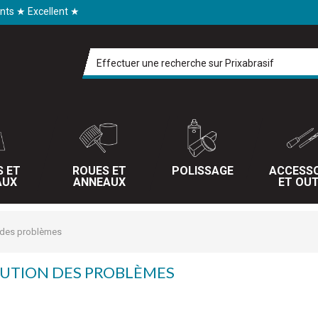
ents ★ Excellent ★
S ET
ROUES ET
POLISSAGE
ACCESSO
AUX
ANNEAUX
ET OUT
n des problèmes
LUTION DES PROBLÈMES