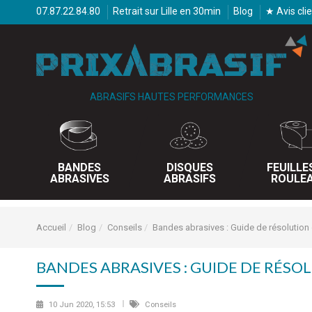
07.87.22.84.80
Retrait sur Lille en 30min
Blog
★ Avis cli
ABRASIFS HAUTES PERFORMANCES
BANDES
DISQUES
FEUILLE
ABRASIVES
ABRASIFS
ROULE
Accueil
Blog
Conseils
Bandes abrasives : Guide de résolutio
BANDES ABRASIVES : GUIDE DE RÉSO
10 Jun 2020, 15:53
Conseils