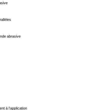
asive
allèles
ande abrasive
t à l'application