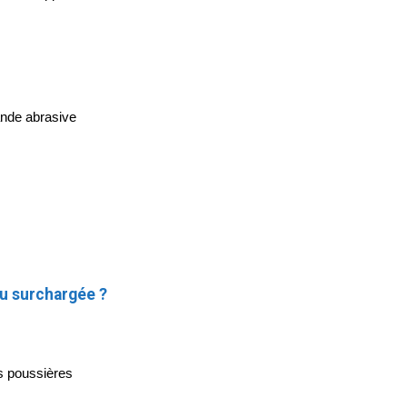
ande abrasive
u surchargée ?
des poussières