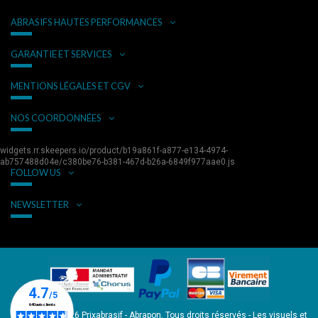
ABRASIFS HAUTES PERFORMANCES
GARANTIE ET SERVICES
MENTIONS LÉGALES ET CGV
NOS COORDONNÉES
widgets.rr.skeepers.io/product/b19a861f-a877-e134-4974-
ab757488d04e/c380be76-b381-467d-b26a-6849f977aae0.js
FOLLOW US
NEWSLETTER
Copyright © 2026 Prixabrasif - Abrapon. Tous droits réservés - Les visuels et