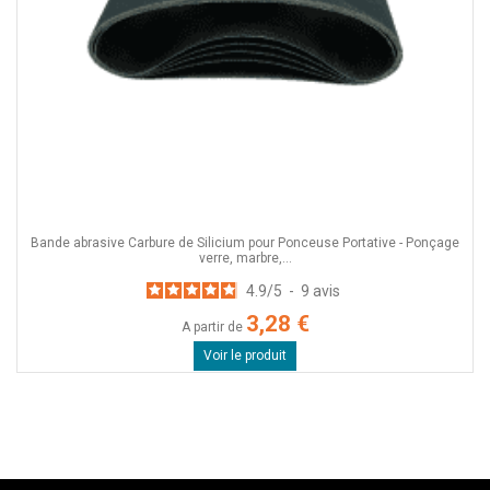
Bande abrasive Carbure de Silicium pour Ponceuse Portative - Ponçage
verre, marbre,...
4.9
/
5
-
9
avis
3,28 €
A partir de
Voir le produit