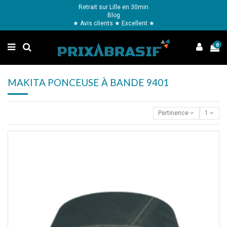
Retrait sur Lille en 30min
Blog
★ Avis clients ★ Excellent ★
0
MAKITA PONCEUSE À BANDE 9401
Pertinence
1